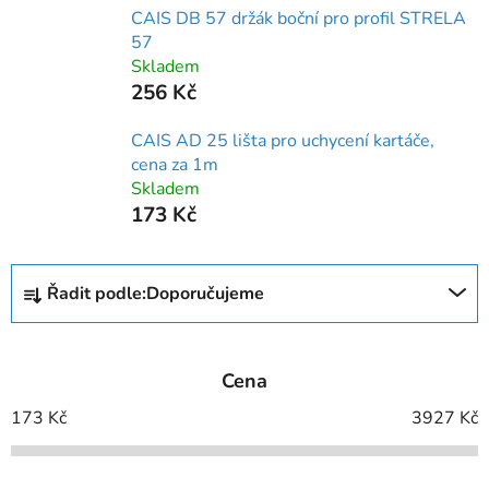
CAIS DB 57 držák boční pro profil STRELA
57
Skladem
256 Kč
CAIS AD 25 lišta pro uchycení kartáče,
cena za 1m
Skladem
173 Kč
Ř
Řadit podle:
Doporučujeme
a
z
e
Cena
n
í
173
Kč
3927
Kč
p
r