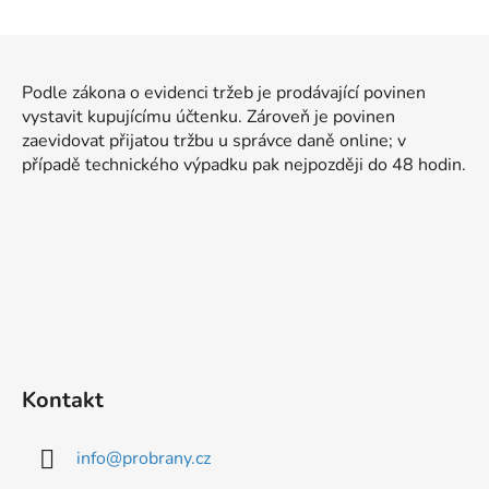
d
v
a
á
Z
c
n
á
í
í
Podle zákona o evidenci tržeb je prodávající povinen
p
p
vystavit kupujícímu účtenku. Zároveň je povinen
r
a
zaevidovat přijatou tržbu u správce daně online; v
v
t
případě technického výpadku pak nejpozději do 48 hodin.
k
í
y
v
ý
p
i
s
u
Kontakt
info
@
probrany.cz