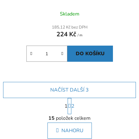
Skladem
185,12 Kč bez DPH
224 Kč
/ m
DO KOŠÍKU
NAČÍST DALŠÍ 3
S
1
t
2
r
O
á
15
položek celkem
v
n
l
k
NAHORU
á
o