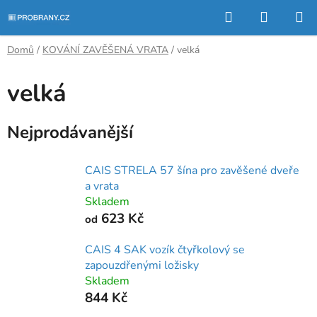
Přejít
Hledat
NÁKUP
na
KOŠÍK
obsah
Domů
/
KOVÁNÍ ZAVĚŠENÁ VRATA
/
velká
velká
Nejprodávanější
CAIS STRELA 57 šína pro zavěšené dveře
a vrata
Skladem
623 Kč
od
CAIS 4 SAK vozík čtyřkolový se
zapouzdřenými ložisky
Skladem
844 Kč