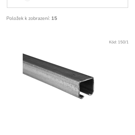
Položek k zobrazení:
15
V
ý
Kód:
150/1
p
i
s
p
r
o
d
u
k
t
ů