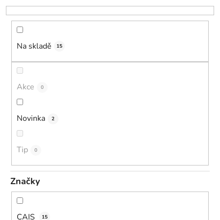
o
d
u
k
Na skladě
15
t
ů
Akce
0
Novinka
2
Tip
0
Značky
CAIS
15