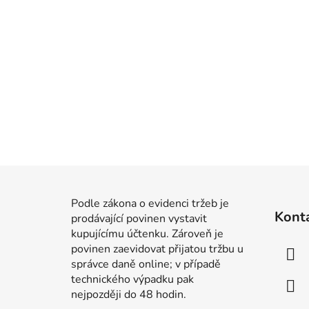
Z
á
Podle zákona o evidenci tržeb je
Kont
prodávající povinen vystavit
p
kupujícímu účtenku. Zároveň je
a
povinen zaevidovat přijatou tržbu u
t
správce daně online; v případě
í
technického výpadku pak
nejpozději do 48 hodin.