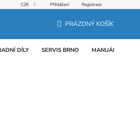
CZK
Přihlášení
Registrace
PRÁZDNÝ KOŠÍK
NÁKUPNÍ
KOŠÍK
ADNÍ DÍLY
SERVIS BRNO
MANUÁLY
AT