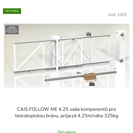
V
NOVINKA
ý
Kód:
1005
p
i
s
p
r
o
d
u
k
t
ů
CAIS FOLLOW ME 4.25 sada komponentů pro
teleskopickou bránu, průjezd 4,25m/váha 325kg
Skladem