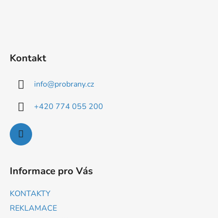
y
v
ý
p
i
Kontakt
s
u
info
@
probrany.cz
+420 774 055 200
Informace pro Vás
KONTAKTY
REKLAMACE