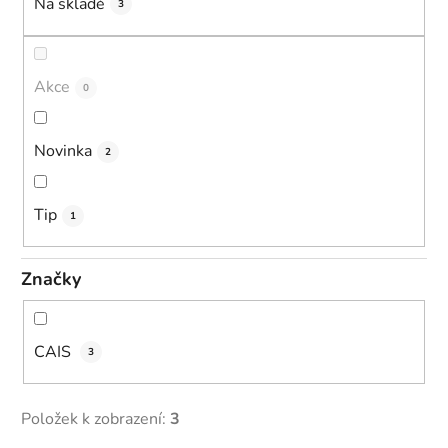
k
Na skladě
3
t
ů
Akce
0
Novinka
2
Tip
1
Značky
CAIS
3
Položek k zobrazení:
3