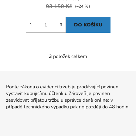
93 150 Kč
(–24 %)
DO KOŠÍKU
3
položek celkem
O
v
l
Z
á
á
d
Podle zákona o evidenci tržeb je prodávající povinen
p
a
vystavit kupujícímu účtenku. Zároveň je povinen
a
c
zaevidovat přijatou tržbu u správce daně online; v
t
í
případě technického výpadku pak nejpozději do 48 hodin.
p
í
r
v
k