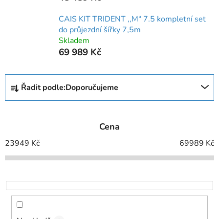
CAIS KIT TRIDENT ,,M“ 7.5 kompletní set
do průjezdní šířky 7,5m
Skladem
69 989 Kč
Ř
Řadit podle:
Doporučujeme
a
z
e
Cena
n
í
23949
Kč
69989
Kč
p
r
o
d
u