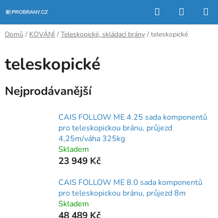
Přejít
Hledat
NÁKUP
na
KOŠÍK
obsah
Domů
/
KOVÁNÍ
/
Teleskopické, skládací brány
/
teleskopické
teleskopické
Nejprodávanější
CAIS FOLLOW ME 4.25 sada komponentů
pro teleskopickou bránu, průjezd
4,25m/váha 325kg
Skladem
23 949 Kč
CAIS FOLLOW ME 8.0 sada komponentů
pro teleskopickou bránu, průjezd 8m
Skladem
48 489 Kč