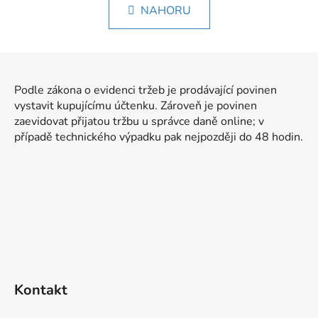
l
k
NAHORU
á
o
d
v
a
á
Z
c
n
á
í
í
Podle zákona o evidenci tržeb je prodávající povinen
p
p
vystavit kupujícímu účtenku. Zároveň je povinen
r
a
zaevidovat přijatou tržbu u správce daně online; v
v
t
případě technického výpadku pak nejpozději do 48 hodin.
k
í
y
v
ý
p
i
s
u
Kontakt