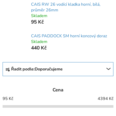
CAIS RW 26 vodící kladka horní, bílá,
průměr 26mm
Skladem
95 Kč
CAIS PADDOCK SM horní koncový doraz
Skladem
440 Kč
Ř
Řadit podle:
Doporučujeme
a
z
e
Cena
n
í
95
Kč
4394
Kč
p
r