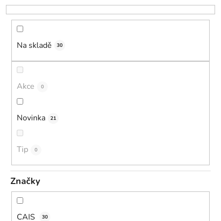
o
d
u
k
Na skladě
30
t
ů
Akce
0
Novinka
21
Tip
0
Značky
CAIS
30