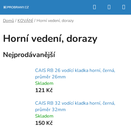
Přejít
Hledat
NÁKUP
na
KOŠÍK
obsah
Domů
/
KOVÁNÍ
/
Horní vedení, dorazy
Horní vedení, dorazy
Nejprodávanější
CAIS RB 26 vodící kladka horní, černá,
průměr 26mm
Skladem
121 Kč
CAIS RB 32 vodící kladka horní, černá,
průměr 32mm
Skladem
150 Kč