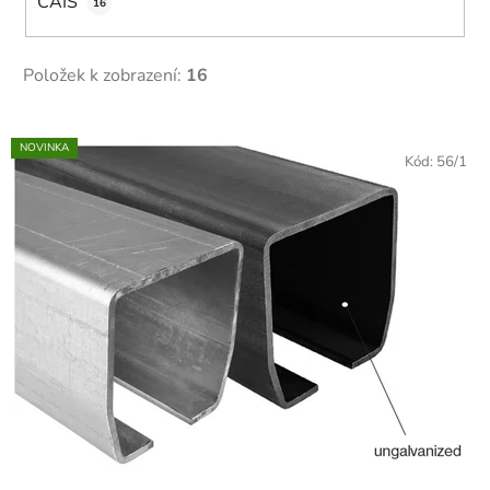
CAIS
16
Položek k zobrazení:
16
V
NOVINKA
ý
Kód:
56/1
p
i
s
p
r
o
d
u
k
t
ů