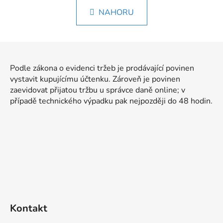
n
l
k
NAHORU
á
o
d
v
a
á
Z
c
n
á
í
í
Podle zákona o evidenci tržeb je prodávající povinen
p
p
vystavit kupujícímu účtenku. Zároveň je povinen
r
a
zaevidovat přijatou tržbu u správce daně online; v
v
t
případě technického výpadku pak nejpozději do 48 hodin.
k
í
y
v
ý
p
i
s
u
Kontakt