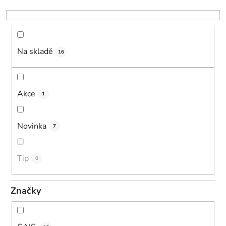
o
d
u
k
Na skladě
16
t
ů
Akce
1
Novinka
7
Tip
0
Značky