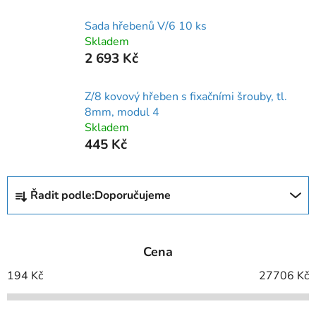
Sada hřebenů V/6 10 ks
Skladem
2 693 Kč
Z/8 kovový hřeben s fixačními šrouby, tl.
8mm, modul 4
Skladem
445 Kč
Ř
Řadit podle:
Doporučujeme
a
z
e
Cena
n
í
194
Kč
27706
Kč
p
r