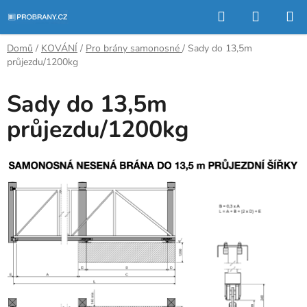
Přejít
Hledat
NÁKUP
na
KOŠÍK
obsah
Domů
/
KOVÁNÍ
/
Pro brány samonosné
/
Sady do 13,5m
průjezdu/1200kg
Sady do 13,5m
průjezdu/1200kg