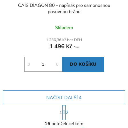
CAIS DIAGON 80 - napínák pro samonosnou
posuvnou bránu
Skladem
1 236,36 Kč bez DPH
1 496 Kč
/ ks
DO KOŠÍKU
NAČÍST DALŠÍ 4
S
1
t
2
r
O
á
16
položek celkem
v