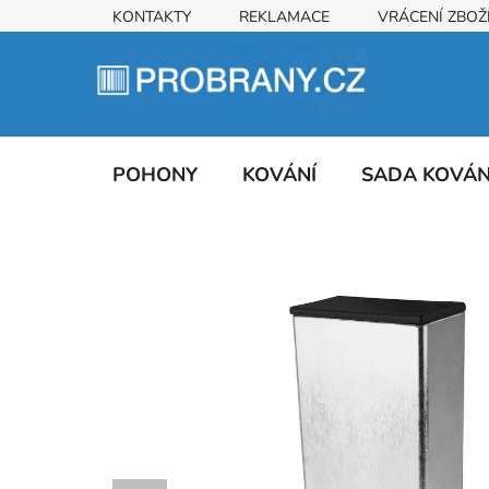
Přejít
KONTAKTY
REKLAMACE
VRÁCENÍ ZBOŽ
na
obsah
POHONY
KOVÁNÍ
SADA KOVÁ