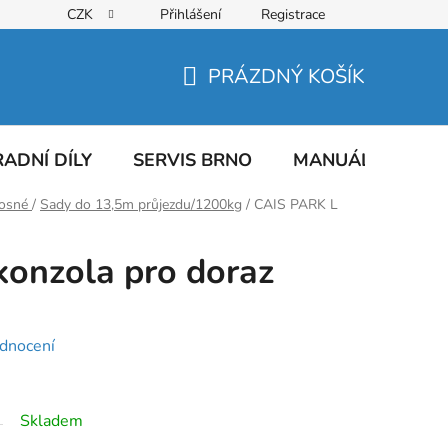
CZK
Přihlášení
Registrace
PRÁZDNÝ KOŠÍK
NÁKUPNÍ
KOŠÍK
ADNÍ DÍLY
SERVIS BRNO
MANUÁLY
AT
nosné
/
Sady do 13,5m průjezdu/1200kg
/
CAIS PARK L
onzola pro doraz
dnocení
Skladem