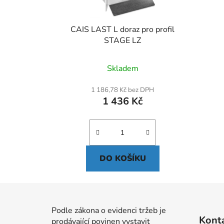
CAIS LAST L doraz pro profil
STAGE LZ
Skladem
1 186,78 Kč bez DPH
1 436 Kč
DO KOŠÍKU
Z
á
Podle zákona o evidenci tržeb je
Kont
prodávající povinen vystavit