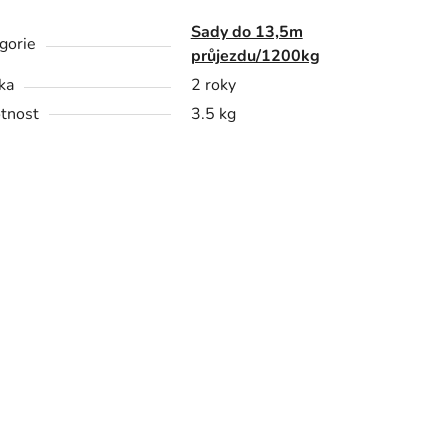
Sady do 13,5m
gorie
průjezdu/1200kg
ka
2 roky
tnost
3.5 kg