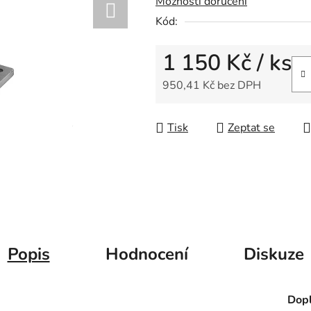
Možnosti doručení
0,0
Kód:
z
5
1 150 Kč
/ ks
hvězdiček.
950,41 Kč bez DPH
Měrná cena:
Tisk
Zeptat se
Popis
Hodnocení
Diskuze
Dopl