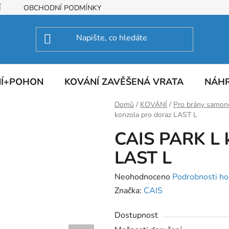
Í
OBCHODNÍ PODMÍNKY
NÍ+POHON
KOVÁNÍ ZAVĚŠENÁ VRATA
NÁHR
Domů
/
KOVÁNÍ
/
Pro brány samo
konzola pro doraz LAST L
CAIS PARK L k
LAST L
Průměrné
Neohodnoceno
Podrobnosti ho
hodnocení
Značka:
CAIS
produktu
Dostupnost
je