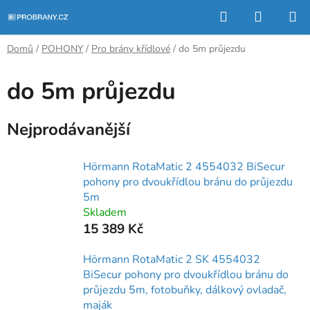
Přejít
Hledat
NÁKUP
na
KOŠÍK
obsah
Domů
/
POHONY
/
Pro brány křídlové
/
do 5m průjezdu
do 5m průjezdu
Nejprodávanější
Hörmann RotaMatic 2 4554032 BiSecur
pohony pro dvoukřídlou bránu do průjezdu
5m
Skladem
15 389 Kč
Hörmann RotaMatic 2 SK 4554032
BiSecur pohony pro dvoukřídlou bránu do
průjezdu 5m, fotobuňky, dálkový ovladač,
maják