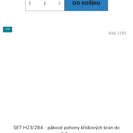
DO KOŠÍKU
TIP
Kód:
1181
SET H23/284 - pákové pohony křídlových bran do