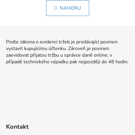
n
l
k
NAHORU
á
o
d
v
a
á
Z
c
n
á
í
í
Podle zákona o evidenci tržeb je prodávající povinen
p
p
vystavit kupujícímu účtenku. Zároveň je povinen
r
a
zaevidovat přijatou tržbu u správce daně online; v
v
t
případě technického výpadku pak nejpozději do 48 hodin.
k
í
y
v
ý
p
i
s
u
Kontakt