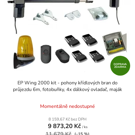
DOPRAVA
ZDARMA
EP Wing 2000 kit - pohony křídlových bran do
průjezdu 6m, fotobuňky, 4x dálkový ovladač, maják
Momentálně nedostupné
8 159,67 Kč bez DPH
9 873,20 Kč
/ ks
11 679 Kč
(–15 %)