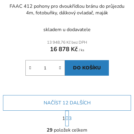
FAAC 412 pohony pro dvoukřídlou bránu do průjezdu
4m, fotobuňky, dálkový ovladač, maják
skladem u dodavatele
13 948,76 Kč bez DPH
16 878 Kč
/ ks
DO KOŠÍKU
NAČÍST 12 DALŠÍCH
S
1
t
3
r
O
á
29
položek celkem
v