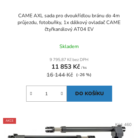
CAME AXL sada pro dvoukřídlou bránu do 4m
průjezdu, fotobuňky, 1x dálkový ovladač CAME
čtyřkanálový AT04 EV
Skladem
9 795,87 Kč bez DPH
11 853 Kč
/ ks
16 144 Kč
(–26 %)
DO KOŠÍKU
AKCE
Kód:
460