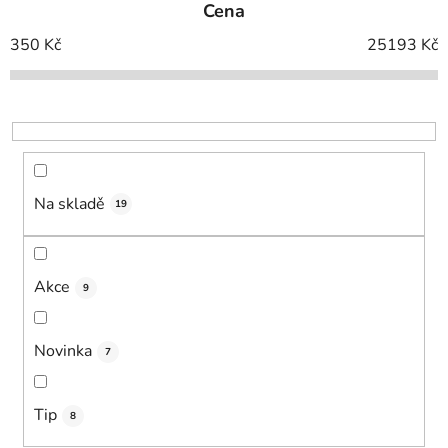
Cena
n
í
350
Kč
25193
Kč
p
r
o
d
u
k
Na skladě
19
t
ů
Akce
9
Novinka
7
Tip
8