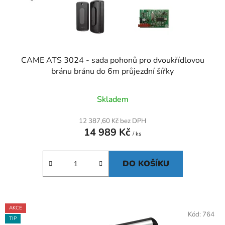
u
k
t
ů
CAME ATS 3024 - sada pohonů pro dvoukřídlovou
bránu bránu do 6m průjezdní šířky
Skladem
12 387,60 Kč bez DPH
14 989 Kč
/ ks
DO KOŠÍKU
AKCE
Kód:
764
TIP