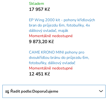
Skladem
17 957 Kč
EP Wing 2000 kit - pohony křídlových
bran do průjezdu 6m, fotobuňky, 4x
dálkový ovladač, maják
Momentálně nedostupné
9 873,20 Kč
CAME KRONO MINI pohony pro
dvoukřídlou bránu do průjezdu 6m,
fotobuňky, dálkový ovladač
Momentálně nedostupné
12 451 Kč
Ř
Řadit podle:
Doporučujeme
a
z
e