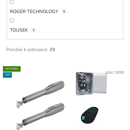
ROGER TECHNOLOGY
5
TOUSEK
2
Položek k zobrazení:
29
V
NOVINKA
ý
Kód:
1899
TIP
p
i
s
p
r
o
d