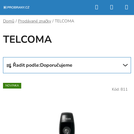
Přejít
Hledat
NÁKUP
na
KOŠÍK
obsah
Domů
/
Prodávané značky
/
TELCOMA
TELCOMA
Ř
Řadit podle:
Doporučujeme
a
z
V
e
NOVINKA
ý
Kód:
811
n
p
í
i
p
s
r
p
o
r
d