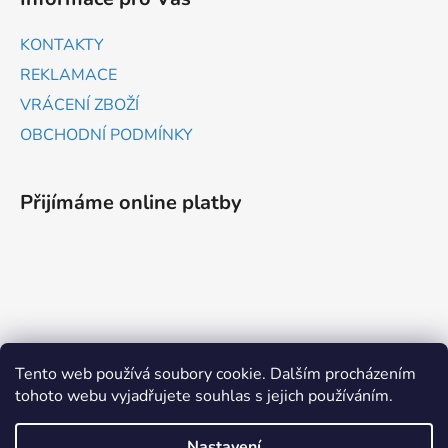
KONTAKTY
REKLAMACE
VRÁCENÍ ZBOŽÍ
OBCHODNÍ PODMÍNKY
Přijímáme online platby
ZBOŽÍ.CZ
HEUREKA.CZ
Tento web používá soubory cookie. Dalším procházením
tohoto webu vyjadřujete souhlas s jejich používáním.
Vytvořil Shoptet
Nastavení