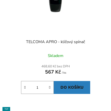
o
u
d
k
u
t
k
ů
t
ů
TELCOMA APRO - klíčový spínač
Skladem
468,60 Kč bez DPH
567 Kč
/ ks
DO KOŠÍKU
TIP