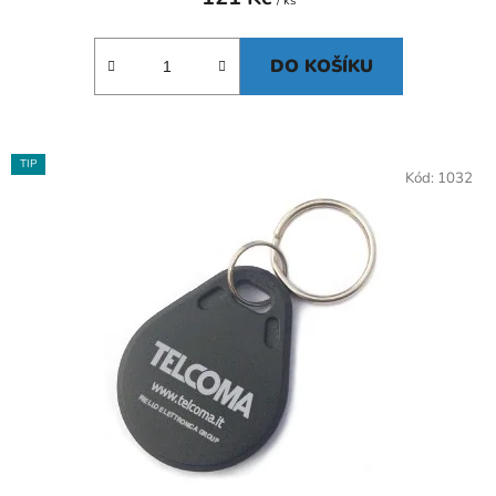
/ ks
DO KOŠÍKU
TIP
Kód:
1032