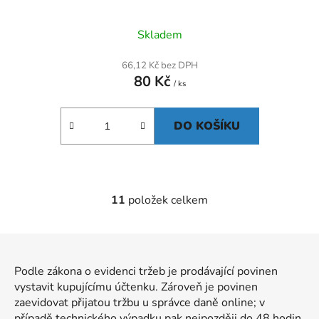
Skladem
66,12 Kč bez DPH
80 Kč
/ ks
DO KOŠÍKU
11
položek celkem
O
v
l
Z
á
á
d
Podle zákona o evidenci tržeb je prodávající povinen
p
a
vystavit kupujícímu účtenku. Zároveň je povinen
a
c
zaevidovat přijatou tržbu u správce daně online; v
t
í
případě technického výpadku pak nejpozději do 48 hodin.