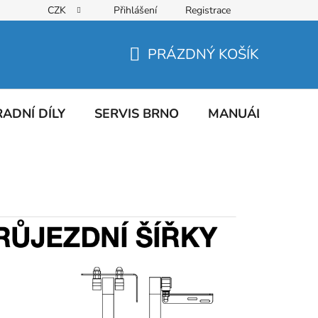
CZK
Přihlášení
Registrace
PRÁZDNÝ KOŠÍK
NÁKUPNÍ
KOŠÍK
ADNÍ DÍLY
SERVIS BRNO
MANUÁLY
AT