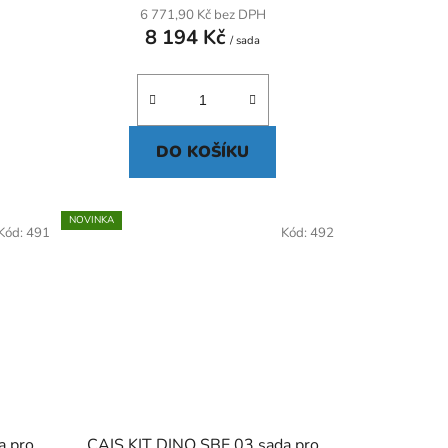
6 771,90 Kč bez DPH
8 194 Kč
/ sada
DO KOŠÍKU
NOVINKA
Kód:
491
Kód:
492
a pro
CAIS KIT DINO SBE 03 sada pro