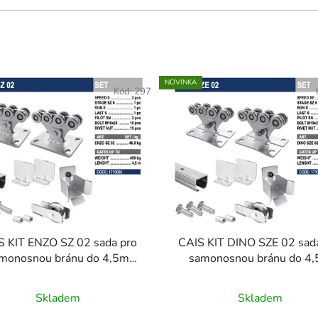
NOVINKA
Kód:
297
S KIT ENZO SZ 02 sada pro
CAIS KIT DINO SZE 02 sad
monosnou bránu do 4,5m
samonosnou bránu do 4
průjezdu
průjezdu
Skladem
Skladem