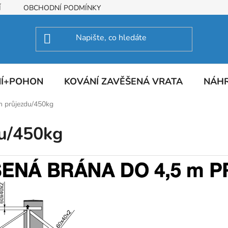
Í
OBCHODNÍ PODMÍNKY
NÍ+POHON
KOVÁNÍ ZAVĚŠENÁ VRATA
NÁHR
m průjezdu/450kg
du/450kg