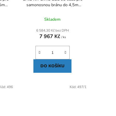
,5m
samonosnou bránu do 4,5m
průjezdu
Skladem
6 584,30 Kč bez DPH
7 967 Kč
/ ks
DO KOŠÍKU
Kód:
496
Kód:
497/1