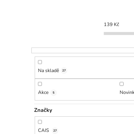
139
Kč
Na skladě
27
Akce
Novin
5
Značky
CAIS
27