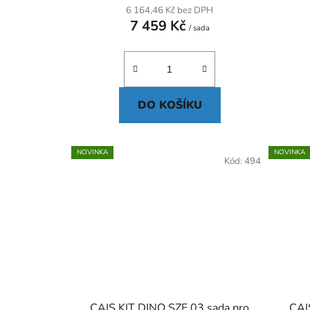
6 164,46 Kč bez DPH
7 459 Kč
/ sada
DO KOŠÍKU
NOVINKA
NOVINKA
Kód:
494
CAIS KIT DINO SZE 03 sada pro
CAI