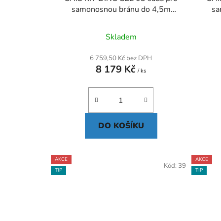
samonosnou bránu do 4,5m
sa
průjezdu
Skladem
6 759,50 Kč bez DPH
8 179 Kč
/ ks
DO KOŠÍKU
AKCE
AKCE
Kód:
39
TIP
TIP