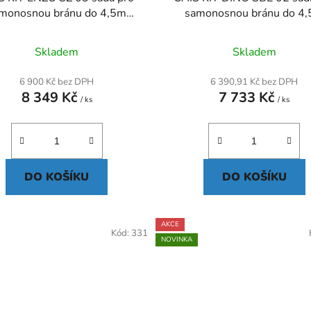
monosnou bránu do 4,5m
samonosnou bránu do 4
průjezdu
průjezdu
Skladem
Skladem
6 900 Kč bez DPH
6 390,91 Kč bez DPH
8 349 Kč
7 733 Kč
/ ks
/ ks
DO KOŠÍKU
DO KOŠÍKU
AKCE
Kód:
331
NOVINKA