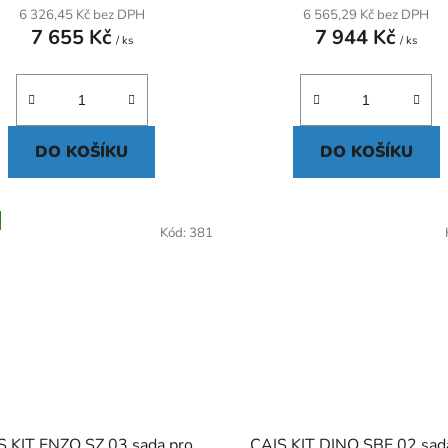
6 326,45 Kč bez DPH
6 565,29 Kč bez DPH
7 655 Kč
7 944 Kč
/ ks
/ ks
DO KOŠÍKU
DO KOŠÍKU
Kód:
381
S KIT ENZO SZ 03 sada pro
CAIS KIT DINO SBE 02 sad