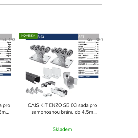
NOVINKA
Kód:
493
Kód:
380
a pro
CAIS KIT ENZO SB 03 sada pro
,5m
samonosnou bránu do 4,5m
průjezdu
Skladem