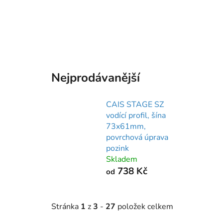
Nejprodávanější
CAIS STAGE SZ
vodící profil, šína
73x61mm,
povrchová úprava
pozink
Skladem
738 Kč
od
Stránka
1
z
3
-
27
položek celkem