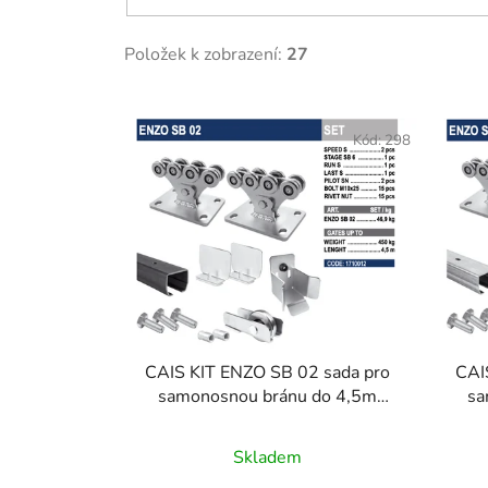
Položek k zobrazení:
27
V
ý
Kód:
298
p
i
s
p
r
o
d
u
CAIS KIT ENZO SB 02 sada pro
CAI
samonosnou bránu do 4,5m
sa
k
průjezdu - černý profil
t
ů
Skladem