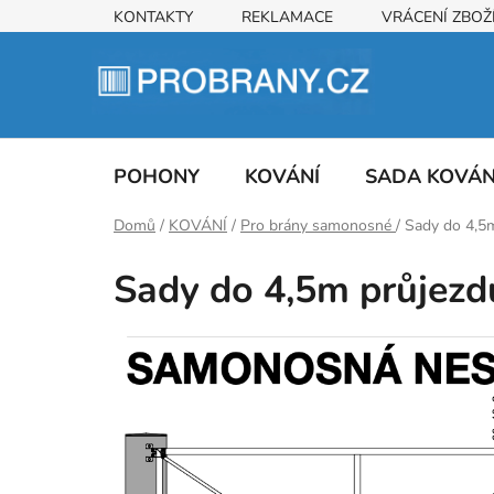
Přejít
KONTAKTY
REKLAMACE
VRÁCENÍ ZBOŽ
na
obsah
POHONY
KOVÁNÍ
SADA KOVÁ
Domů
/
KOVÁNÍ
/
Pro brány samonosné
/
Sady do 4,5
Sady do 4,5m průjez