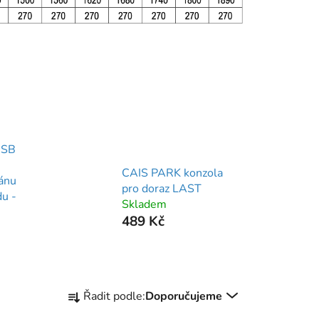
 SB
CAIS PARK konzola
ánu
pro doraz LAST
du -
Skladem
489 Kč
Ř
Řadit podle:
Doporučujeme
a