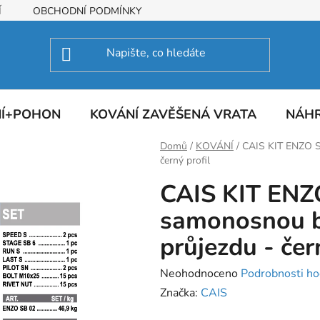
Í
OBCHODNÍ PODMÍNKY
NÍ+POHON
KOVÁNÍ ZAVĚŠENÁ VRATA
NÁHR
Domů
/
KOVÁNÍ
/
CAIS KIT ENZO S
černý profil
CAIS KIT ENZ
samonosnou b
průjezdu - čer
Průměrné
Neohodnoceno
Podrobnosti ho
hodnocení
Značka:
CAIS
produktu