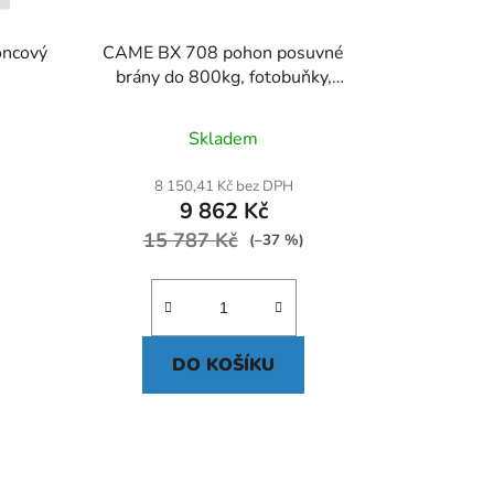
oncový
CAME BX 708 pohon posuvné
brány do 800kg, fotobuňky,
dálkový ovladač TOP 44R
Skladem
8 150,41 Kč bez DPH
9 862 Kč
15 787 Kč
(–37 %)
DO KOŠÍKU