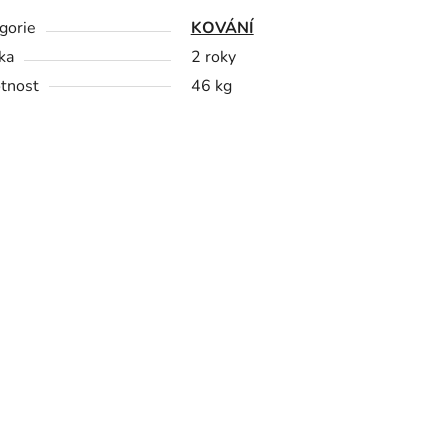
gorie
KOVÁNÍ
ka
2 roky
tnost
46 kg