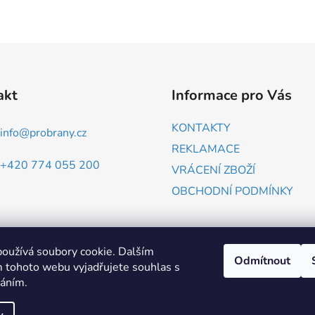
akt
Informace pro Vás
KONTAKTY
info
@
probrany.cz
REKLAMACE
+420 774 055 200
VRÁCENÍ ZBOŽÍ
OBCHODNÍ PODMÍNKY
oužívá soubory cookie. Dalším
Odmítnout
 tohoto webu vyjadřujete souhlas s
váním.
ZBOŽÍ.CZ
HEUREKA.CZ