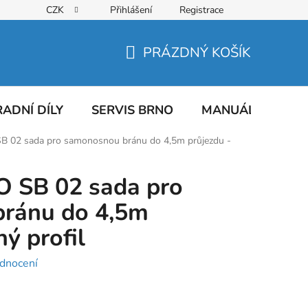
CZK
Přihlášení
Registrace
PRÁZDNÝ KOŠÍK
NÁKUPNÍ
KOŠÍK
ADNÍ DÍLY
SERVIS BRNO
MANUÁLY
AT
B 02 sada pro samonosnou bránu do 4,5m průjezdu -
O SB 02 sada pro
ránu do 4,5m
ný profil
dnocení