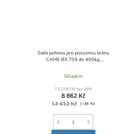
Sada pohonu pro posuvnou bránu
CAME BX 704 do 400kg,
fotobuňky, dálkový ovladač TOP
44R
Skladem
7 323,97 Kč bez DPH
8 862 Kč
14 412 Kč
(–38 %)