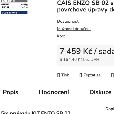
CAIS ENZO SB 02 s
je
povrchové úpravy d
0,0
z
Dostupnost
5
Možnosti doručení
hvězdiček.
Kód:
7 459 Kč
/ sad
6 164,46 Kč bez DPH
Měrná cena:
Tisk
Zeptat se
Popis
Hodnocení
Diskuze
Dopl
,5m průjezdu KIT ENZO SB 02