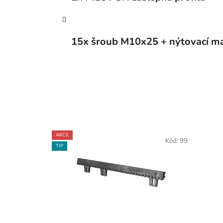
15x šroub M10x25 + nýtovací m
AKCE
Kód:
99
TIP