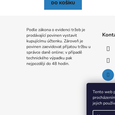
DO KOŠÍKU
Z
á
Podle zákona o evidenci tržeb je
Kont
prodávající povinen vystavit
p
kupujícímu účtenku. Zároveň je
a
povinen zaevidovat přijatou tržbu u
t
správce daně online; v případě
í
technického výpadku pak
nejpozději do 48 hodin.
Tento web p
procházením
jejich použí