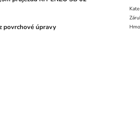
Kate
Záru
ez povrchové úpravy
Hmo