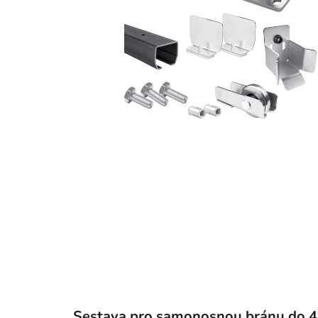
Sestava pro samonosnou bránu do 4