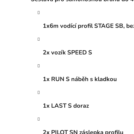
1x6m vodící profil STAGE SB, b
2x vozík SPEED S
1x RUN S náběh s kladkou
1x LAST S doraz
2x PILOT SN záslepka profilu