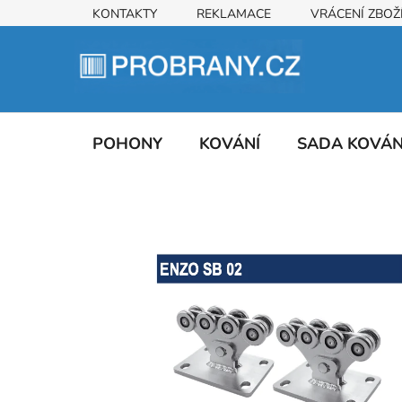
Přejít
KONTAKTY
REKLAMACE
VRÁCENÍ ZBOŽ
na
obsah
POHONY
KOVÁNÍ
SADA KOVÁ