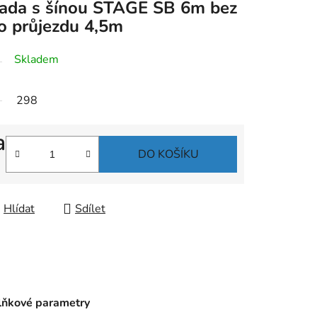
ada s šínou STAGE SB 6m bez
o průjezdu 4,5m
Skladem
298
a
DO KOŠÍKU
Hlídat
Sdílet
ňkové parametry