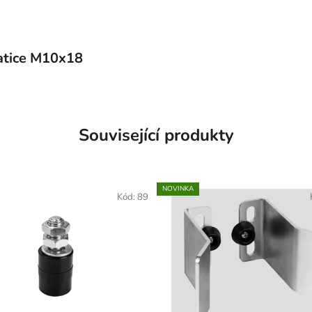
atice M10x18
Související produkty
NOVINKA
Kód:
89