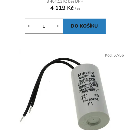
3 404,13 Kč bez DPH
4 119 Kč
/ ks
DO KOŠÍKU
Kód:
67/56