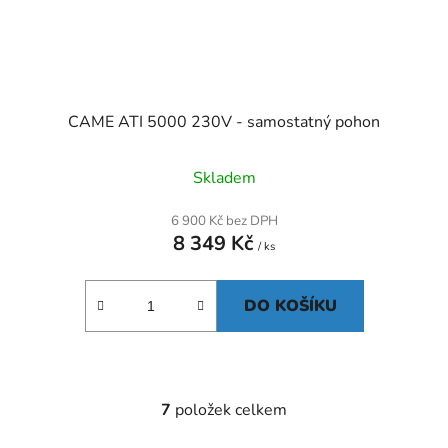
CAME ATI 5000 230V - samostatný pohon
Skladem
6 900 Kč bez DPH
8 349 Kč
/ ks
DO KOŠÍKU
7
položek celkem
O
v