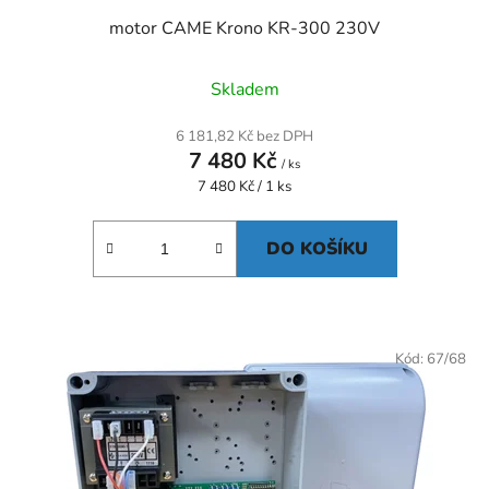
ů
motor CAME Krono KR-300 230V
Skladem
6 181,82 Kč bez DPH
7 480 Kč
/ ks
Měrná
7 480 Kč / 1 ks
cena:
DO KOŠÍKU
Kód:
67/68