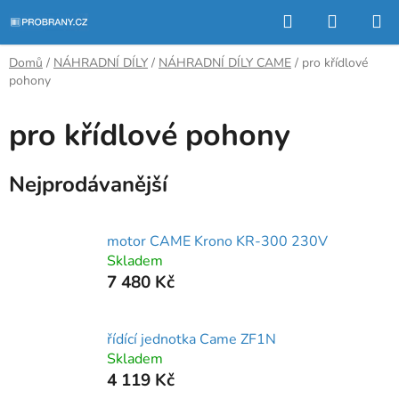
Přejít
Hledat
NÁKUP
na
KOŠÍK
obsah
Domů
/
NÁHRADNÍ DÍLY
/
NÁHRADNÍ DÍLY CAME
/
pro křídlové
pohony
pro křídlové pohony
Nejprodávanější
motor CAME Krono KR-300 230V
Skladem
7 480 Kč
řídící jednotka Came ZF1N
Skladem
4 119 Kč