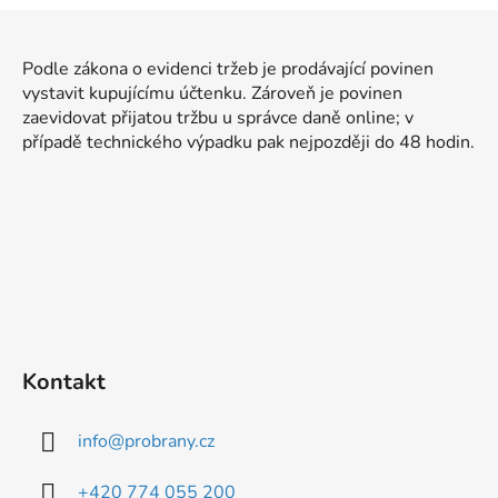
l
Z
á
á
d
Podle zákona o evidenci tržeb je prodávající povinen
p
a
vystavit kupujícímu účtenku. Zároveň je povinen
a
c
zaevidovat přijatou tržbu u správce daně online; v
t
í
případě technického výpadku pak nejpozději do 48 hodin.
p
í
r
v
k
y
v
ý
p
i
Kontakt
s
u
info
@
probrany.cz
+420 774 055 200