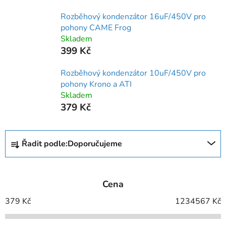
Rozběhový kondenzátor 16uF/450V pro
pohony CAME Frog
Skladem
399 Kč
Rozběhový kondenzátor 10uF/450V pro
pohony Krono a ATI
Skladem
379 Kč
Ř
Řadit podle:
Doporučujeme
a
z
e
Cena
n
í
379
Kč
1234567
Kč
p