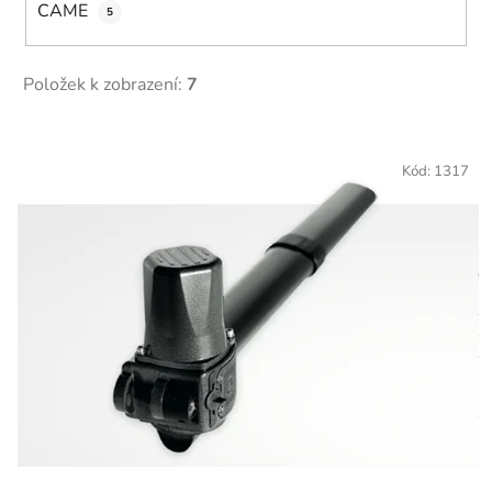
CAME
5
Položek k zobrazení:
7
V
ý
Kód:
1317
p
i
s
p
r
o
d
u
k
t