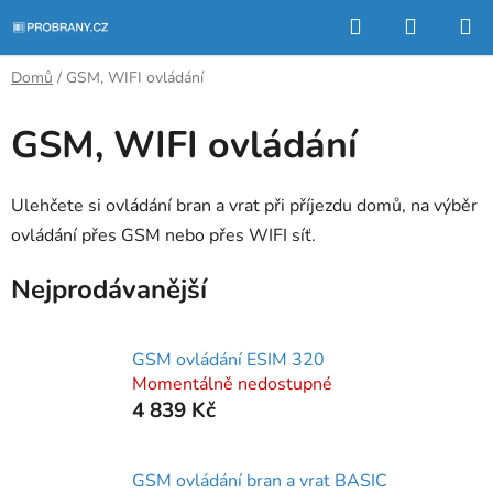
Přejít
Hledat
NÁKUP
na
KOŠÍK
obsah
Domů
/
GSM, WIFI ovládání
GSM, WIFI ovládání
Ulehčete si ovládání bran a vrat při příjezdu domů, na výběr
ovládání přes GSM nebo přes WIFI síť.
Nejprodávanější
GSM ovládání ESIM 320
Momentálně nedostupné
4 839 Kč
GSM ovládání bran a vrat BASIC