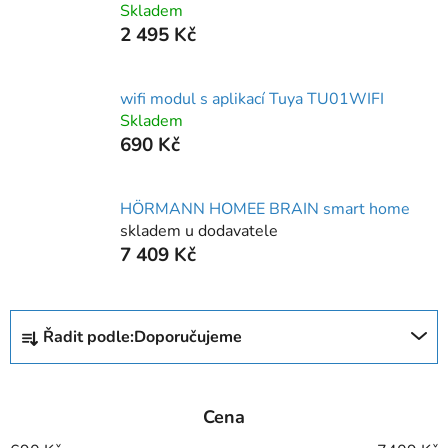
Skladem
2 495 Kč
wifi modul s aplikací Tuya TU01WIFI
Skladem
690 Kč
HÖRMANN HOMEE BRAIN smart home
skladem u dodavatele
7 409 Kč
Ř
Řadit podle:
Doporučujeme
a
z
e
Cena
n