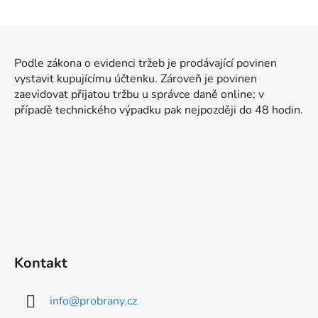
v
l
Z
á
á
d
Podle zákona o evidenci tržeb je prodávající povinen
p
a
vystavit kupujícímu účtenku. Zároveň je povinen
a
c
zaevidovat přijatou tržbu u správce daně online; v
t
í
případě technického výpadku pak nejpozději do 48 hodin.
p
í
r
v
k
y
v
ý
p
i
Kontakt
s
u
info
@
probrany.cz