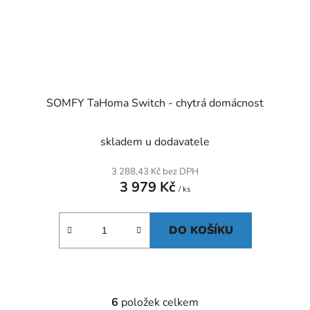
SOMFY TaHoma Switch - chytrá domácnost
skladem u dodavatele
3 288,43 Kč bez DPH
3 979 Kč
/ ks
DO KOŠÍKU
6
položek celkem
O