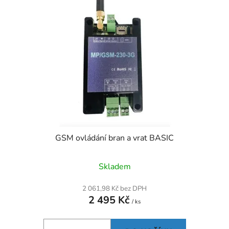
i
s
p
r
o
d
u
k
t
ů
GSM ovládání bran a vrat BASIC
Skladem
2 061,98 Kč bez DPH
2 495 Kč
/ ks