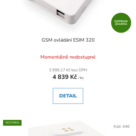
DOPRAVA
ZDARMA
GSM ovládání ESIM 320
Momentálně nedostupné
3 999,17 Kč bez DPH
4 839 Kč
/ ks
DETAIL
NOVINKA
Kód:
446