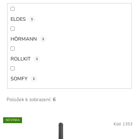
ELDES
1
HÖRMANN
1
ROLLKIT
1
SOMFY
1
Položek k zobrazení:
6
V
NOVINKA
ý
Kód:
1353
p