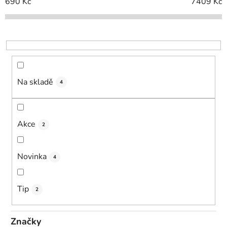
í
690
Kč
7409
Kč
p
r
o
d
u
k
Na skladě
4
t
ů
Akce
2
Novinka
4
Tip
2
Značky