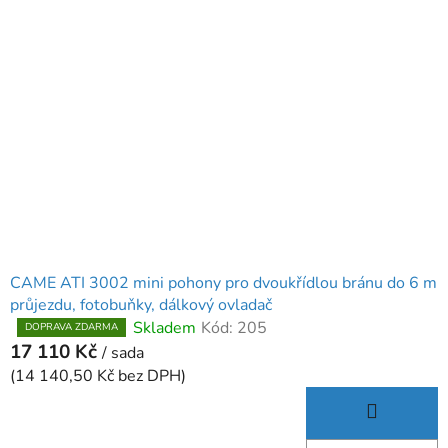
CAME ATI 3002 mini pohony pro dvoukřídlou bránu do 6 m
průjezdu, fotobuňky, dálkový ovladač
Skladem
Kód:
205
Průměrné
DOPRAVA ZDARMA
17 110 Kč
hodnocení
/ sada
produktu
(14 140,50 Kč bez DPH)
je
5,0
z