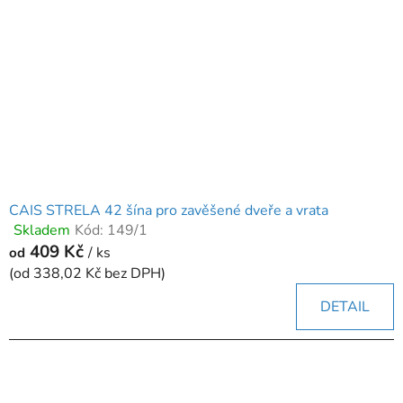
CAIS STRELA 42 šína pro zavěšené dveře a vrata
Skladem
Kód:
149/1
Průměrné
409 Kč
hodnocení
/ ks
od
produktu
(od 338,02 Kč bez DPH)
je
DETAIL
5,0
z
5
hvězdiček.