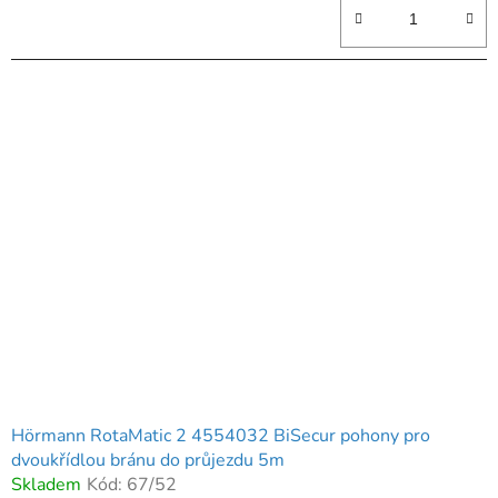
5
hvězdiček.
Hörmann RotaMatic 2 4554032 BiSecur pohony pro
dvoukřídlou bránu do průjezdu 5m
Skladem
Kód:
67/52