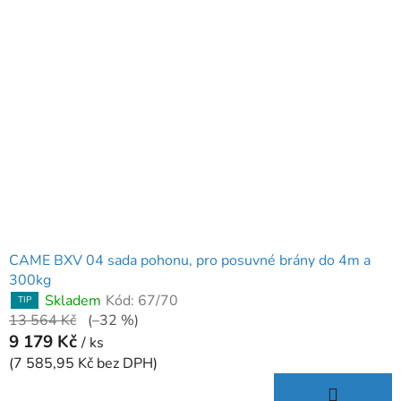
CAME BXV 04 sada pohonu, pro posuvné brány do 4m a
300kg
Skladem
Kód:
67/70
TIP
13 564 Kč
(–32 %)
9 179 Kč
/ ks
(7 585,95 Kč bez DPH)