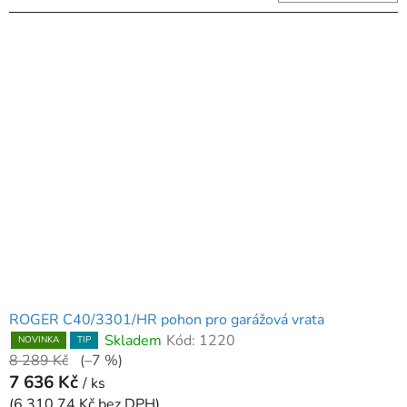
ROGER C40/3301/HR pohon pro garážová vrata
Skladem
Kód:
1220
NOVINKA
TIP
8 289 Kč
(–7 %)
7 636 Kč
/ ks
(6 310,74 Kč bez DPH)