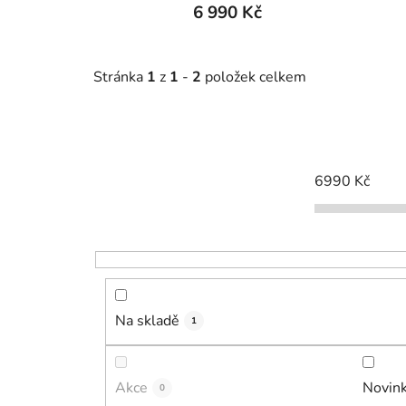
6 990 Kč
Stránka
1
z
1
-
2
položek celkem
6990
Kč
Na skladě
1
Akce
Novin
0