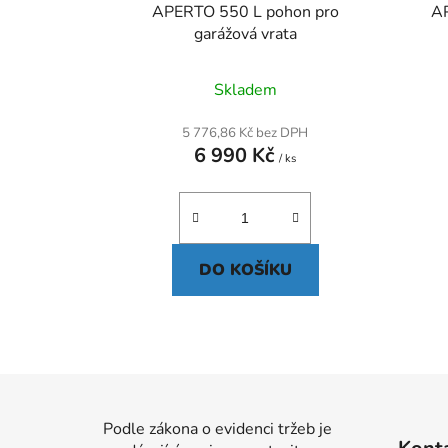
u
APERTO 550 L pohon pro
A
garážová vrata
k
t
ů
Skladem
5 776,86 Kč bez DPH
6 990 Kč
/ ks
DO KOŠÍKU
Z
á
Podle zákona o evidenci tržeb je