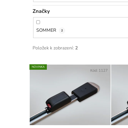
Značky
SOMMER
2
Položek k zobrazení:
2
V
NOVINKA
ý
Kód:
1127
p
i
s
p
r
o
d