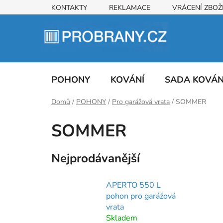
Přejít
KONTAKTY
REKLAMACE
VRÁCENÍ ZBOŽ
na
obsah
POHONY
KOVÁNÍ
SADA KOVÁ
Domů
/
POHONY
/
Pro garážová vrata
/
SOMMER
SOMMER
Nejprodávanější
APERTO 550 L
pohon pro garážová
vrata
Skladem