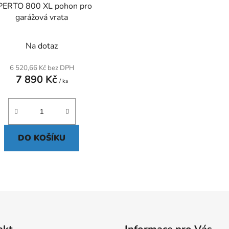
PERTO 800 XL pohon pro
garážová vrata
Na dotaz
6 520,66 Kč bez DPH
7 890 Kč
/ ks
DO KOŠÍKU
O
v
l
á
d