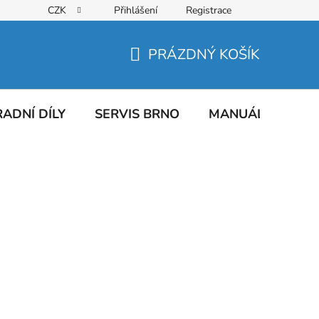
CZK
Přihlášení
Registrace
PRÁZDNÝ KOŠÍK
NÁKUPNÍ
KOŠÍK
ADNÍ DÍLY
SERVIS BRNO
MANUÁLY
AT