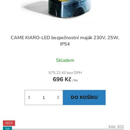
CAME KIARO-LED bezpečnostní maják 230V, 25W,
IP54
Skladem
575,21 Kč bez DPH
696 Kč
/ ks
DO KOŠÍKU
AKCE
Kód:
202
TIP