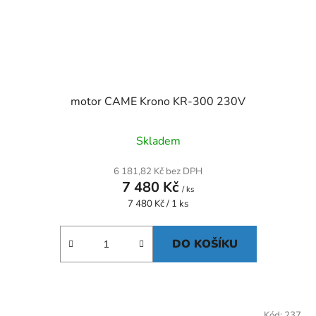
motor CAME Krono KR-300 230V
Skladem
6 181,82 Kč bez DPH
7 480 Kč
/ ks
Měrná
7 480 Kč / 1 ks
cena:
DO KOŠÍKU
Kód:
237