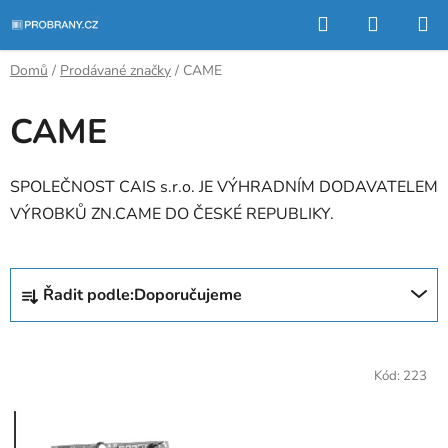
Přejít
Hledat
NÁKUP
na
KOŠÍK
obsah
Domů
/
Prodávané značky
/
CAME
CAME
SPOLEČNOST CAIS s.r.o. JE VÝHRADNÍM DODAVATELEM
VÝROBKŮ ZN.CAME DO ČESKÉ REPUBLIKY.
Ř
Řadit podle:
Doporučujeme
a
z
V
e
ý
Kód:
223
n
p
í
i
p