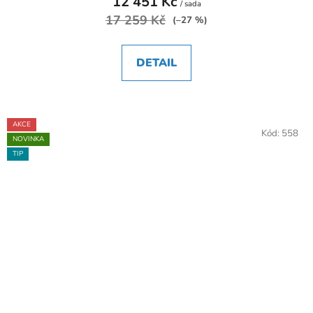
12 451 Kč
/ sada
17 259 Kč
(–27 %)
DETAIL
AKCE
Kód:
558
NOVINKA
TIP