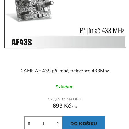
s
r
p
o
r
d
o
u
d
k
u
t
k
ů
t
ů
CAME AF 43S přijímač, frekvence 433Mhz
Skladem
577,69 Kč bez DPH
699 Kč
/ ks
DO KOŠÍKU