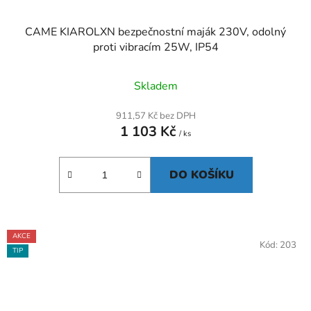
CAME KIAROLXN bezpečnostní maják 230V, odolný
proti vibracím 25W, IP54
Skladem
911,57 Kč bez DPH
1 103 Kč
/ ks
DO KOŠÍKU
AKCE
Kód:
203
TIP