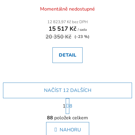
Momentálně nedostupné
12 823,97 Kč bez DPH
15 517 Kč
/ sada
20 350 Kč
(–23 %)
DETAIL
NAČÍST 12 DALŠÍCH
S
1
t
8
r
O
á
88
položek celkem
v
n
l
k
NAHORU
á
o