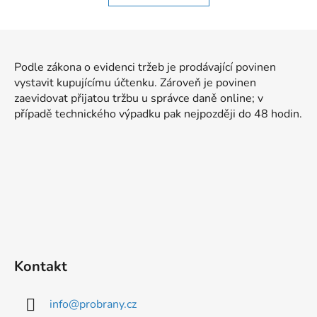
d
v
a
á
Z
c
n
á
í
í
Podle zákona o evidenci tržeb je prodávající povinen
p
p
vystavit kupujícímu účtenku. Zároveň je povinen
r
a
zaevidovat přijatou tržbu u správce daně online; v
v
t
případě technického výpadku pak nejpozději do 48 hodin.
k
í
y
v
ý
p
i
s
u
Kontakt
info
@
probrany.cz