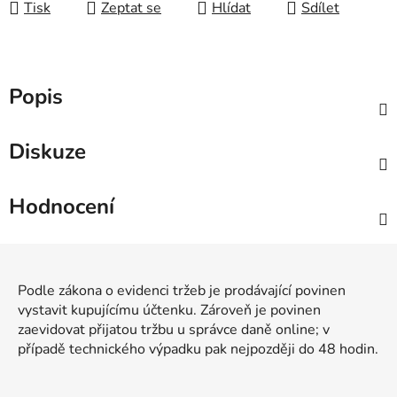
Tisk
Zeptat se
Hlídat
Sdílet
Popis
Diskuze
Hodnocení
Z
á
Podle zákona o evidenci tržeb je prodávající povinen
p
vystavit kupujícímu účtenku. Zároveň je povinen
a
zaevidovat přijatou tržbu u správce daně online; v
t
případě technického výpadku pak nejpozději do 48 hodin.
í