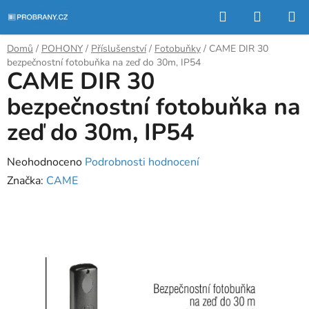
Přejít
Hledat
NÁKUP
na
KOŠÍK
obsah
Domů
/
POHONY
/
Příslušenství
/
Fotobuňky
/
CAME DIR 30
bezpečnostní fotobuňka na zeď do 30m, IP54
CAME DIR 30
bezpečnostní fotobuňka na
zeď do 30m, IP54
Průměrné
Neohodnoceno
Podrobnosti hodnocení
hodnocení
Značka:
CAME
produktu
je
0,0
z
5
hvězdiček.