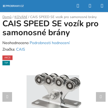
Přejít
Hledat
NÁKUP
na
KOŠÍK
obsah
Domů
/
KOVÁNÍ
/
CAIS SPEED SE vozík pro samonosné brány
CAIS SPEED SE vozík pro
samonosné brány
Průměrné
Neohodnoceno
Podrobnosti hodnocení
hodnocení
Značka:
CAIS
produktu
AKCE
je
TIP
0,0
z
5
hvězdiček.