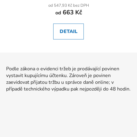
od 547,93 Kč bez DPH
663 Kč
od
DETAIL
Z
á
Podle zákona o evidenci tržeb je prodávající povinen
p
vystavit kupujícímu účtenku. Zároveň je povinen
a
zaevidovat přijatou tržbu u správce daně online; v
t
případě technického výpadku pak nejpozději do 48 hodin.
í