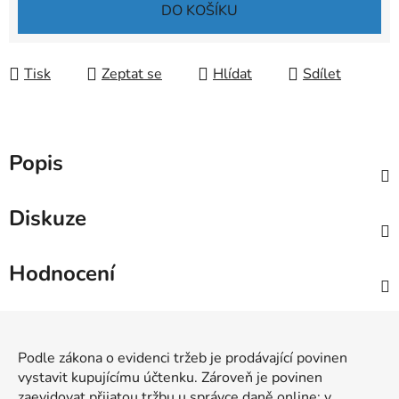
Měrná cena:
DO KOŠÍKU
Tisk
Zeptat se
Hlídat
Sdílet
Popis
Diskuze
Hodnocení
Z
á
Podle zákona o evidenci tržeb je prodávající povinen
p
vystavit kupujícímu účtenku. Zároveň je povinen
a
zaevidovat přijatou tržbu u správce daně online; v