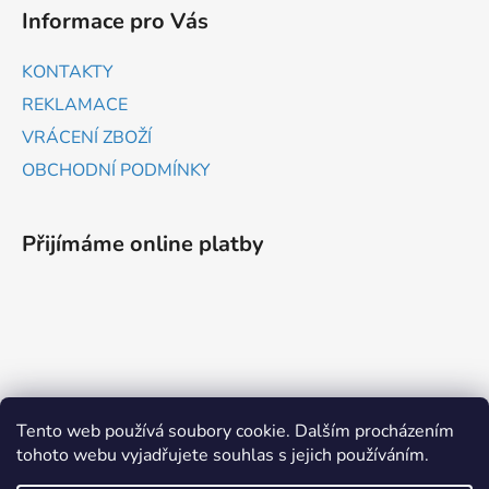
Informace pro Vás
KONTAKTY
REKLAMACE
VRÁCENÍ ZBOŽÍ
OBCHODNÍ PODMÍNKY
Přijímáme online platby
ZBOŽÍ.CZ
HEUREKA.CZ
Tento web používá soubory cookie. Dalším procházením
tohoto webu vyjadřujete souhlas s jejich používáním.