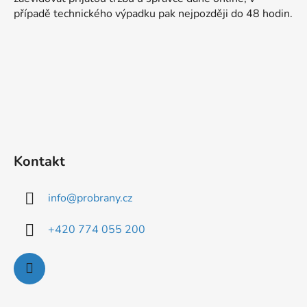
t
případě technického výpadku pak nejpozději do 48 hodin.
í
Kontakt
info
@
probrany.cz
+420 774 055 200