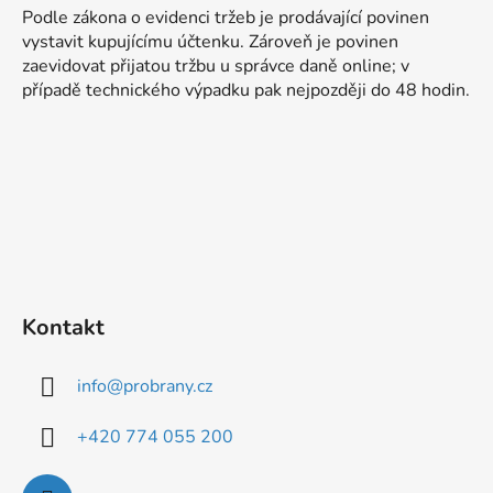
á
Podle zákona o evidenci tržeb je prodávající povinen
p
vystavit kupujícímu účtenku. Zároveň je povinen
a
zaevidovat přijatou tržbu u správce daně online; v
t
případě technického výpadku pak nejpozději do 48 hodin.
í
Kontakt
info
@
probrany.cz
+420 774 055 200