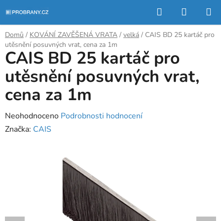
Přejít
Hledat
NÁKUP
na
KOŠÍK
obsah
Domů
/
KOVÁNÍ ZAVĚŠENÁ VRATA
/
velká
/
CAIS BD 25 kartáč pro
utěsnění posuvných vrat, cena za 1m
CAIS BD 25 kartáč pro
utěsnění posuvných vrat,
cena za 1m
Průměrné
Neohodnoceno
Podrobnosti hodnocení
hodnocení
Značka:
CAIS
produktu
je
0,0
z
5
hvězdiček.