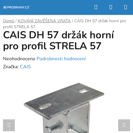
Přejít
Hledat
NÁKUP
na
KOŠÍK
obsah
Domů
/
KOVÁNÍ ZAVĚŠENÁ VRATA
/
CAIS DH 57 držák horní pro
profil STRELA 57
CAIS DH 57 držák horní
pro profil STRELA 57
Průměrné
Neohodnoceno
Podrobnosti hodnocení
hodnocení
Značka:
CAIS
produktu
je
0,0
z
5
hvězdiček.