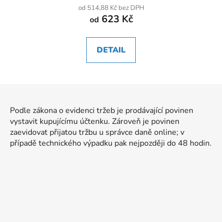
od 514,88 Kč bez DPH
623 Kč
od
DETAIL
Z
á
Podle zákona o evidenci tržeb je prodávající povinen
p
vystavit kupujícímu účtenku. Zároveň je povinen
a
zaevidovat přijatou tržbu u správce daně online; v
t
případě technického výpadku pak nejpozději do 48 hodin.
í