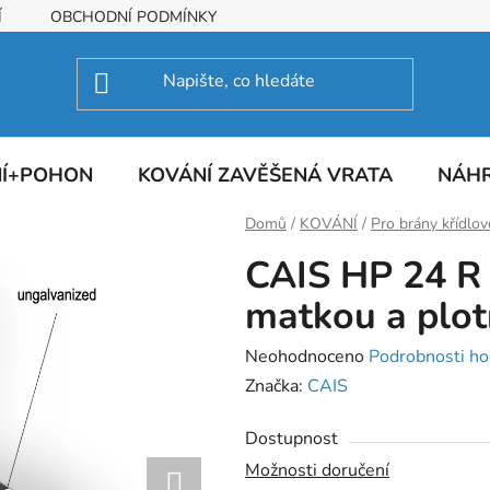
Í
OBCHODNÍ PODMÍNKY
NÍ+POHON
KOVÁNÍ ZAVĚŠENÁ VRATA
NÁHR
Domů
/
KOVÁNÍ
/
Pro brány křídlov
CAIS HP 24 R 
matkou a plo
Průměrné
Neohodnoceno
Podrobnosti ho
hodnocení
Značka:
CAIS
produktu
Dostupnost
je
Možnosti doručení
0,0