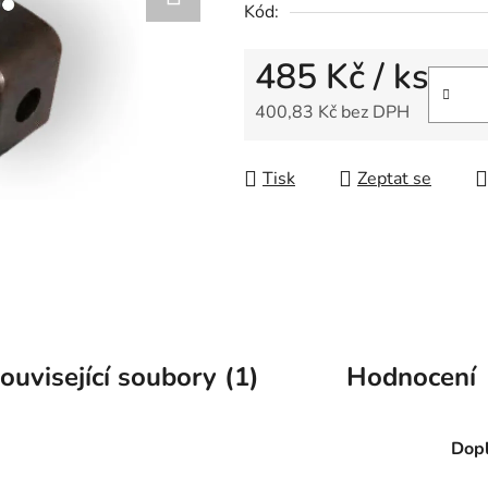
Kód:
z
5
485 Kč
/ ks
hvězdiček.
400,83 Kč bez DPH
Měrná cena:
Tisk
Zeptat se
ouvisející soubory (1)
Hodnocení
Dopl