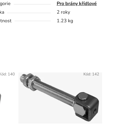
gorie
Pro brány křídlové
ka
2 roky
tnost
1.23 kg
Kód:
140
Kód:
142