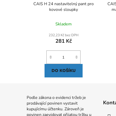
CAIS H 24 nastavitelný pant pro
CAIS
kovové sloupky
ma
Skladem
232,23 Kč bez DPH
281 Kč
DO KOŠÍKU
Z
á
Podle zákona o evidenci tržeb je
Kont
prodávající povinen vystavit
p
kupujícímu účtenku. Zároveň je
a
povinen zaevidovat přijatou tržbu u