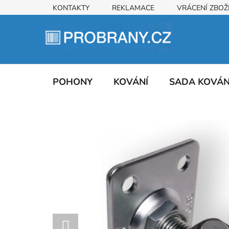
Přejít
KONTAKTY
REKLAMACE
VRÁCENÍ ZBOŽ
na
obsah
POHONY
KOVÁNÍ
SADA KOVÁ