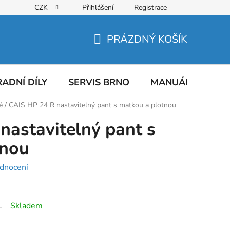
CZK
Přihlášení
Registrace
PRÁZDNÝ KOŠÍK
NÁKUPNÍ
KOŠÍK
ADNÍ DÍLY
SERVIS BRNO
MANUÁLY
AT
é
/
CAIS HP 24 R nastavitelný pant s matkou a plotnou
nastavitelný pant s
tnou
dnocení
Skladem