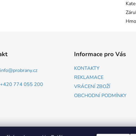
Kate
Záru
Hmo
akt
Informace pro Vás
KONTAKTY
info
@
probrany.cz
REKLAMACE
+420 774 055 200
VRÁCENÍ ZBOŽÍ
OBCHODNÍ PODMÍNKY
ZBOŽÍ.CZ
HEUREKA.CZ