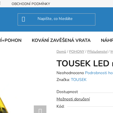
Í
OBCHODNÍ PODMÍNKY
NÍ+POHON
KOVÁNÍ ZAVĚŠENÁ VRATA
NÁHR
Domů
/
POHONY
/
Příslušenství
/
M
TOUSEK LED 
Průměrné
Neohodnoceno
Podrobnosti ho
hodnocení
Značka:
TOUSEK
produktu
Dostupnost
je
Možnosti doručení
0,0
Kód:
z