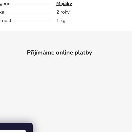
gorie
Majáky
ka
2 roky
tnost
1 kg
Přijímáme online platby