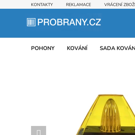
Přejít
KONTAKTY
REKLAMACE
VRÁCENÍ ZBOŽ
na
obsah
POHONY
KOVÁNÍ
SADA KOVÁ