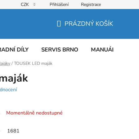
CZK
Přihlášení
Registrace
PRÁZDNÝ KOŠÍK
NÁKUPNÍ
KOŠÍK
ADNÍ DÍLY
SERVIS BRNO
MANUÁLY
AT
ajáky
/
TOUSEK LED maják
maják
dnocení
Momentálně nedostupné
1681