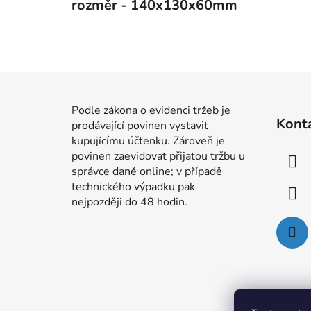
rozměr - 140x130x60mm
Z
á
Podle zákona o evidenci tržeb je
Kont
prodávající povinen vystavit
p
kupujícímu účtenku. Zároveň je
a
povinen zaevidovat přijatou tržbu u
t
správce daně online; v případě
í
technického výpadku pak
nejpozději do 48 hodin.