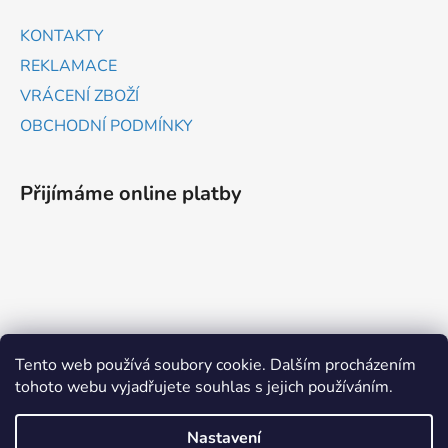
KONTAKTY
REKLAMACE
VRÁCENÍ ZBOŽÍ
OBCHODNÍ PODMÍNKY
Přijímáme online platby
ZBOŽÍ.CZ
HEUREKA.CZ
Tento web používá soubory cookie. Dalším procházením
tohoto webu vyjadřujete souhlas s jejich používáním.
Vytvořil Shoptet
Nastavení