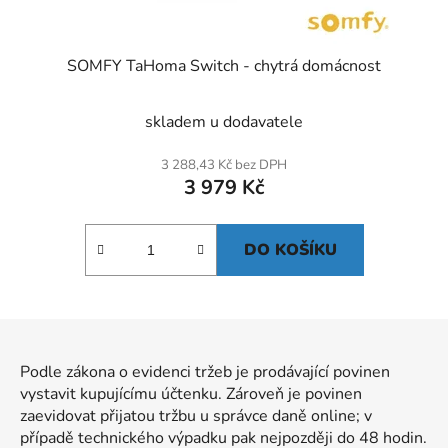
SOMFY TaHoma Switch - chytrá domácnost
skladem u dodavatele
3 288,43 Kč bez DPH
3 979 Kč
DO KOŠÍKU
Z
á
Podle zákona o evidenci tržeb je prodávající povinen
p
vystavit kupujícímu účtenku. Zároveň je povinen
a
zaevidovat přijatou tržbu u správce daně online; v
t
případě technického výpadku pak nejpozději do 48 hodin.