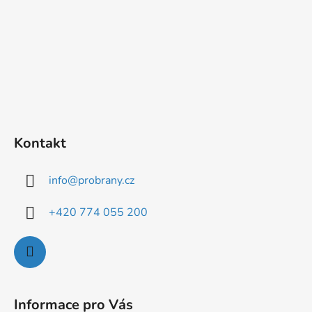
í
Kontakt
info
@
probrany.cz
+420 774 055 200
Informace pro Vás