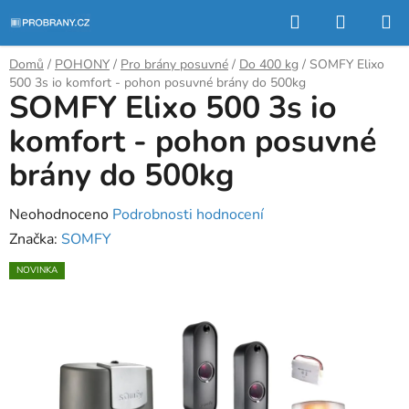
Přejít
Hledat
NÁKUP
na
KOŠÍK
obsah
Domů
/
POHONY
/
Pro brány posuvné
/
Do 400 kg
/
SOMFY Elixo
500 3s io komfort - pohon posuvné brány do 500kg
SOMFY Elixo 500 3s io
komfort - pohon posuvné
brány do 500kg
Průměrné
Neohodnoceno
Podrobnosti hodnocení
hodnocení
Značka:
SOMFY
produktu
NOVINKA
je
0,0
z
5
hvězdiček.