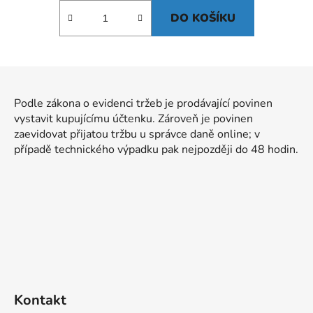
DO KOŠÍKU
Z
á
Podle zákona o evidenci tržeb je prodávající povinen
p
vystavit kupujícímu účtenku. Zároveň je povinen
a
zaevidovat přijatou tržbu u správce daně online; v
t
případě technického výpadku pak nejpozději do 48 hodin.
í
Kontakt