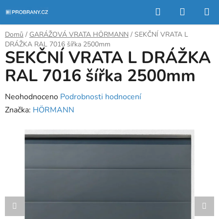
Přejít
Hledat
NÁKUP
na
KOŠÍK
obsah
Domů
/
GARÁŽOVÁ VRATA HÖRMANN
/
SEKČNÍ VRATA L
DRÁŽKA RAL 7016 šířka 2500mm
SEKČNÍ VRATA L DRÁŽKA
RAL 7016 šířka 2500mm
Průměrné
Neohodnoceno
Podrobnosti hodnocení
hodnocení
Značka:
HÖRMANN
produktu
je
0,0
z
5
hvězdiček.