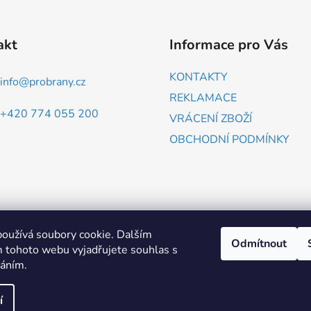
akt
Informace pro Vás
KONTAKTY
info
@
probrany.cz
REKLAMACE
+420 774 055 200
VRÁCENÍ ZBOŽÍ
OBCHODNÍ PODMÍNKY
ZBOŽÍ.CZ
HEUREKA.CZ
oužívá soubory cookie. Dalším
Odmítnout
 tohoto webu vyjadřujete souhlas s
váním.
áva vyhrazena.
í