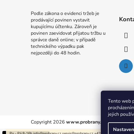
Z
á
Podle zákona o evidenci tržeb je
Kont
prodávající povinen vystavit
p
kupujícímu účtenku. Zároveň je
a
povinen zaevidovat přijatou tržbu u
t
správce daně online; v případě
í
technického výpadku pak
nejpozději do 48 hodin.
Tento web p
procházením
jejich použí
Copyright 2026
www.probrany.cz
. Všechna pr
Nastaven
Po - Pá 8-16h info@probrany.cz servis@probrany.cz +420774055200