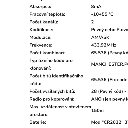
Absorpce:
8mA
Pracovní teplota:
-10+55 °C
Počet kanálů:
2
Kodifikace:
Pevný nebo Plovo
Modulace:
AM/ASK
Frekvence:
433.92MHz
Počet kombinací:
65.536 (Pevný kó
Typ fixního kódu pro
MANCHESTER,PC
klonování:
Počet bitů identifikačního
65.536 (Fix code
kódu:
Počet vysílaných bitů:
28 (Pevný kód) -
Radio pro kopírování:
ANO (jen pevný 
Max. vzdálenost v otevřeném
150m
prostoru:
Baterie:
Mod "CR2032" 3