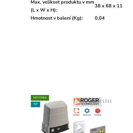
Max. velikost produktu v mm
38 x 68 x 11
(L x W x H):
Hmotnost v balení (Kg):
0,04
NOVINKA
Kód:
1211
TIP