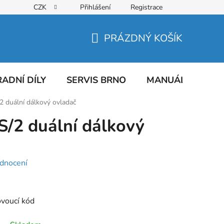
CZK
Přihlášení
Registrace
PRÁZDNÝ KOŠÍK
NÁKUPNÍ
KOŠÍK
ADNÍ DÍLY
SERVIS BRNO
MANUÁLY
AT
duální dálkový ovladač
2 duální dálkový
dnocení
ovoucí kód