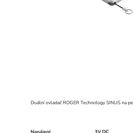
Duální ovladač ROGER Technology SINUS na pev
Napájení:
3V DC