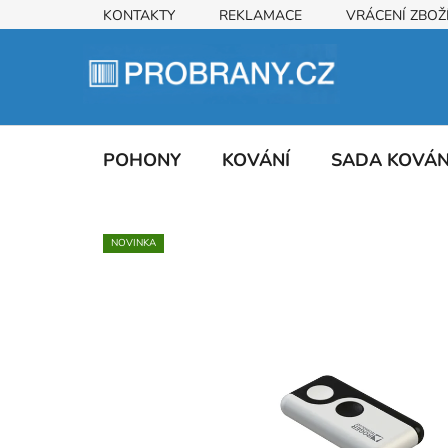
Přejít
KONTAKTY
REKLAMACE
VRÁCENÍ ZBOŽ
na
obsah
POHONY
KOVÁNÍ
SADA KOVÁ
NOVINKA