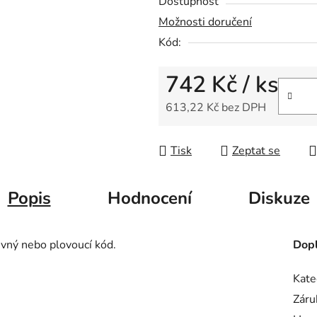
Dostupnost
z
Možnosti doručení
5
Kód:
hvězdiček.
742 Kč
/ ks
613,22 Kč bez DPH
Měrná cena:
Tisk
Zeptat se
Popis
Hodnocení
Diskuze
ný nebo plovoucí kód.
Dopl
Kate
Záru