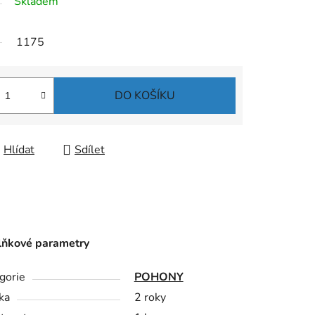
Skladem
1175
DO KOŠÍKU
Hlídat
Sdílet
ňkové parametry
gorie
POHONY
ka
2 roky