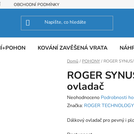
Í
OBCHODNÍ PODMÍNKY
NÍ+POHON
KOVÁNÍ ZAVĚŠENÁ VRATA
NÁHR
Domů
/
POHONY
/
ROGER SYNUS/2 
ROGER SYNUS/
ovladač
Průměrné
Neohodnoceno
Podrobnosti ho
hodnocení
Značka:
ROGER TECHNOLOGY
produktu
Dálkový ovladač pro pevný i pl
je
0,0