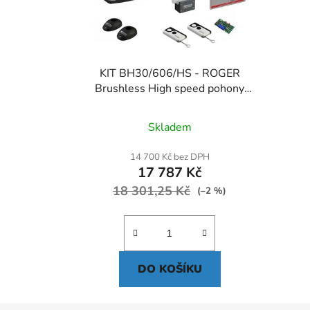
KIT BH30/606/HS - ROGER
Brushless High speed pohony
posuvných bran do 600kg
Skladem
14 700 Kč bez DPH
17 787 Kč
18 301,25 Kč
(–2 %)
DO KOŠÍKU