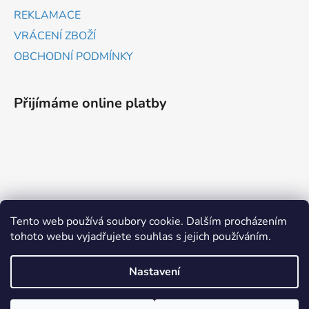
REKLAMACE
VRÁCENÍ ZBOŽÍ
OBCHODNÍ PODMÍNKY
Přijímáme online platby
ZBOŽÍ.CZ
HEUREKA.CZ
Tento web používá soubory cookie. Dalším procházením
tohoto webu vyjadřujete souhlas s jejich používáním.
Vytvořil Shoptet
Nastavení
Copyright 2026
www.probrany.cz
. Všechna práva
vyhrazena.