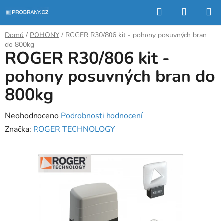
Přejít
Hledat
NÁKUP
na
KOŠÍK
obsah
Domů
/
POHONY
/
ROGER R30/806 kit - pohony posuvných bran
do 800kg
ROGER R30/806 kit -
pohony posuvných bran do
800kg
Průměrné
Neohodnoceno
Podrobnosti hodnocení
hodnocení
Značka:
ROGER TECHNOLOGY
produktu
je
0,0
z
5
hvězdiček.