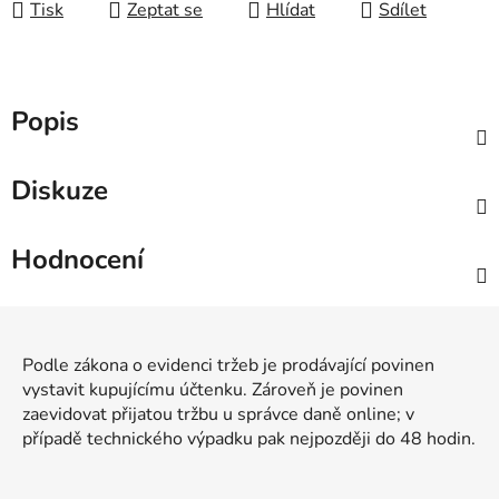
Tisk
Zeptat se
Hlídat
Sdílet
Popis
Diskuze
Hodnocení
Z
á
Podle zákona o evidenci tržeb je prodávající povinen
p
vystavit kupujícímu účtenku. Zároveň je povinen
a
zaevidovat přijatou tržbu u správce daně online; v
t
případě technického výpadku pak nejpozději do 48 hodin.
í