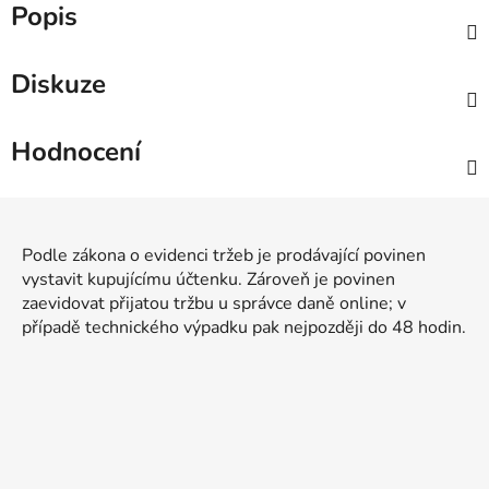
Popis
Diskuze
Hodnocení
Z
á
Podle zákona o evidenci tržeb je prodávající povinen
p
vystavit kupujícímu účtenku. Zároveň je povinen
a
zaevidovat přijatou tržbu u správce daně online; v
t
případě technického výpadku pak nejpozději do 48 hodin.
í