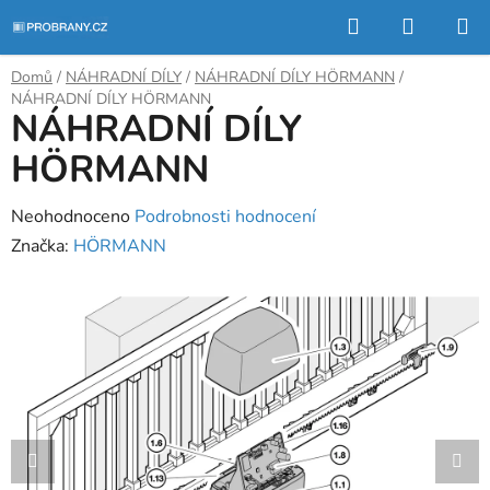
Přejít
Hledat
NÁKUP
na
KOŠÍK
obsah
Domů
/
NÁHRADNÍ DÍLY
/
NÁHRADNÍ DÍLY HÖRMANN
/
NÁHRADNÍ DÍLY HÖRMANN
NÁHRADNÍ DÍLY
HÖRMANN
Průměrné
Neohodnoceno
Podrobnosti hodnocení
hodnocení
Značka:
HÖRMANN
produktu
je
0,0
z
5
hvězdiček.