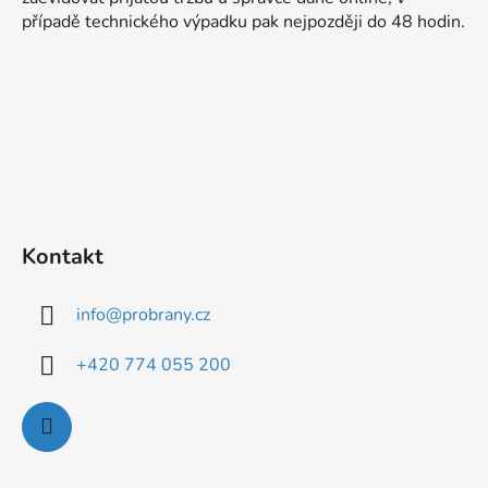
t
případě technického výpadku pak nejpozději do 48 hodin.
í
Kontakt
info
@
probrany.cz
+420 774 055 200