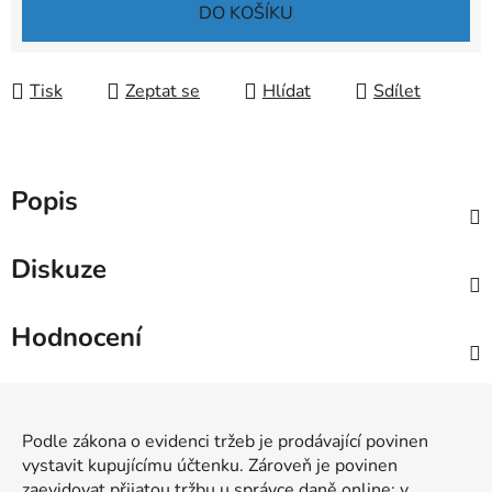
Měrná cena:
DO KOŠÍKU
Tisk
Zeptat se
Hlídat
Sdílet
Popis
Diskuze
Hodnocení
Z
á
Podle zákona o evidenci tržeb je prodávající povinen
p
vystavit kupujícímu účtenku. Zároveň je povinen
a
zaevidovat přijatou tržbu u správce daně online; v