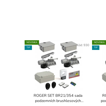
NOVINKA
NOVINKA
Kód:
930
TIP
TIP
ROGER SET BR21/354 sada
R
podzemních brushlesových
po
pohonů do 3,5m křídla