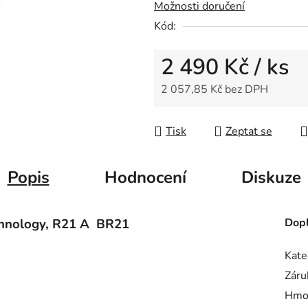
Možnosti doručení
z
Kód:
5
hvězdiček.
2 490 Kč
/ ks
2 057,85 Kč bez DPH
Měrná cena:
Tisk
Zeptat se
Popis
Hodnocení
Diskuze
hnology, R21 A BR21
Dopl
Kate
Záru
Hmo