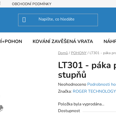
Í
OBCHODNÍ PODMÍNKY
NÍ+POHON
KOVÁNÍ ZAVĚŠENÁ VRATA
NÁHR
Domů
/
POHONY
/
LT301 - páka pr
LT301 - páka 
stupňů
Průměrné
Neohodnoceno
Podrobnosti ho
hodnocení
Značka:
ROGER TECHNOLOGY
produktu
Položka byla vyprodána…
je
Dostupnost
0,0