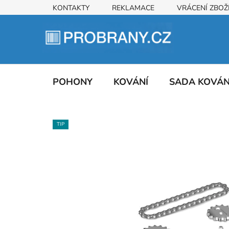
Přejít
KONTAKTY
REKLAMACE
VRÁCENÍ ZBOŽ
na
obsah
POHONY
KOVÁNÍ
SADA KOVÁ
TIP