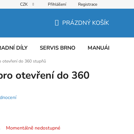
CZK
Přihlášení
Registrace
PRÁZDNÝ KOŠÍK
NÁKUPNÍ
KOŠÍK
ADNÍ DÍLY
SERVIS BRNO
MANUÁLY
AT
o otevření do 360 stupňů
pro otevření do 360
dnocení
Momentálně nedostupné