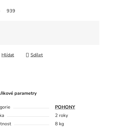
939
Hlídat
Sdílet
ňkové parametry
gorie
POHONY
ka
2 roky
tnost
8 kg