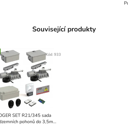
P
Související produkty
Kód:
933
OGER SET R21/345 sada
dzemních pohonů do 3,5m
křídla