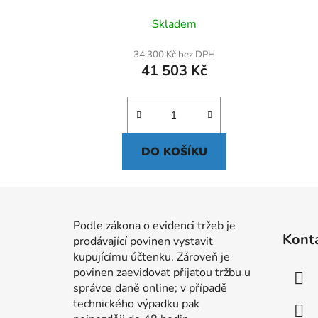
Skladem
34 300 Kč bez DPH
41 503 Kč
DO KOŠÍKU
Z
á
Podle zákona o evidenci tržeb je
Kont
prodávající povinen vystavit
p
kupujícímu účtenku. Zároveň je
a
povinen zaevidovat přijatou tržbu u
t
správce daně online; v případě
í
technického výpadku pak