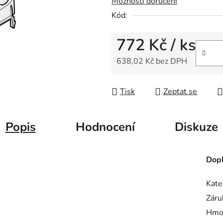
Možnosti doručení
0,0
Kód:
z
5
772 Kč
/ ks
hvězdiček.
638,02 Kč bez DPH
Měrná cena:
Tisk
Zeptat se
Popis
Hodnocení
Diskuze
Dopl
Kate
Záru
Hmo