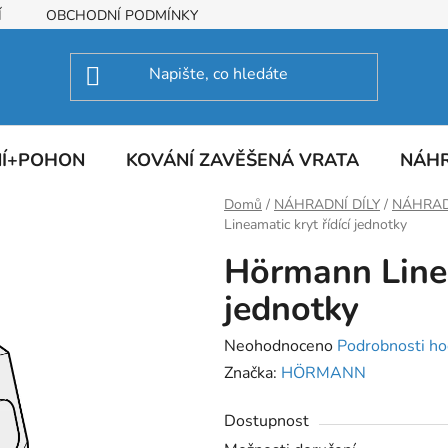
Í
OBCHODNÍ PODMÍNKY
NÍ+POHON
KOVÁNÍ ZAVĚŠENÁ VRATA
NÁHR
Domů
/
NÁHRADNÍ DÍLY
/
NÁHRAD
Lineamatic kryt řídící jednotky
Hörmann Linea
jednotky
Průměrné
Neohodnoceno
Podrobnosti ho
hodnocení
Značka:
HÖRMANN
produktu
Dostupnost
je