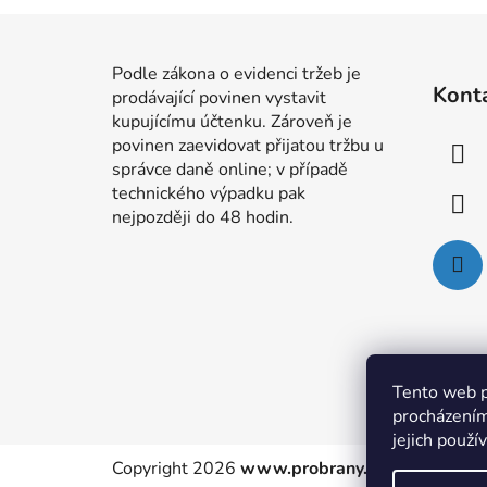
Z
á
Podle zákona o evidenci tržeb je
Kont
prodávající povinen vystavit
p
kupujícímu účtenku. Zároveň je
a
povinen zaevidovat přijatou tržbu u
t
správce daně online; v případě
í
technického výpadku pak
nejpozději do 48 hodin.
Tento web p
procházením
jejich použí
Copyright 2026
www.probrany.cz
. Všechna pr