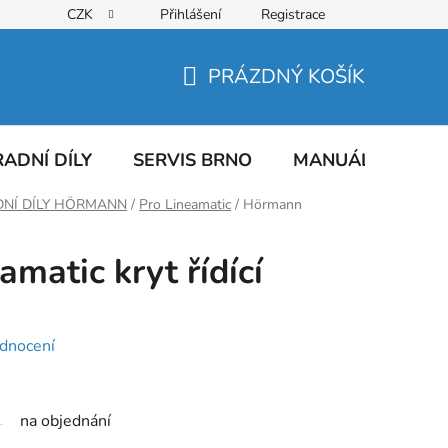
CZK
Přihlášení
Registrace
PRÁZDNÝ KOŠÍK
NÁKUPNÍ
KOŠÍK
ADNÍ DÍLY
SERVIS BRNO
MANUÁLY
AT
NÍ DÍLY HÖRMANN
/
Pro Lineamatic
/
Hörmann
matic kryt řídící
dnocení
na objednání