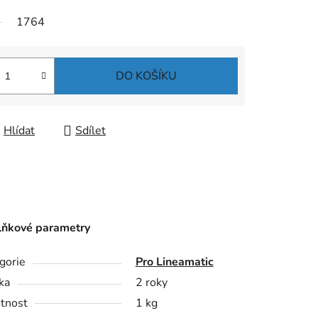
1764
DO KOŠÍKU
Hlídat
Sdílet
ňkové parametry
gorie
Pro Lineamatic
ka
2 roky
tnost
1 kg