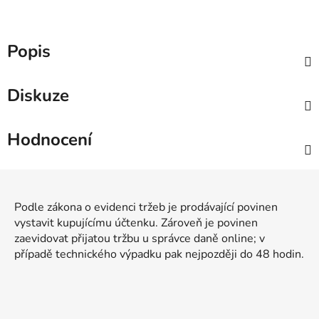
Popis
Diskuze
Hodnocení
Z
á
Podle zákona o evidenci tržeb je prodávající povinen
p
vystavit kupujícímu účtenku. Zároveň je povinen
a
zaevidovat přijatou tržbu u správce daně online; v
t
případě technického výpadku pak nejpozději do 48 hodin.
í