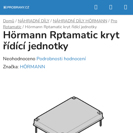
Přejít
Hledat
NÁKUP
na
KOŠÍK
obsah
Domů
/
NÁHRADNÍ DÍLY
/
NÁHRADNÍ DÍLY HÖRMANN
/
Pro
Rotamatic
/
Hörmann Rptamatic kryt řídící jednotky
Hörmann Rptamatic kryt
řídící jednotky
Průměrné
Neohodnoceno
Podrobnosti hodnocení
hodnocení
Značka:
HÖRMANN
produktu
je
0,0
z
5
hvězdiček.