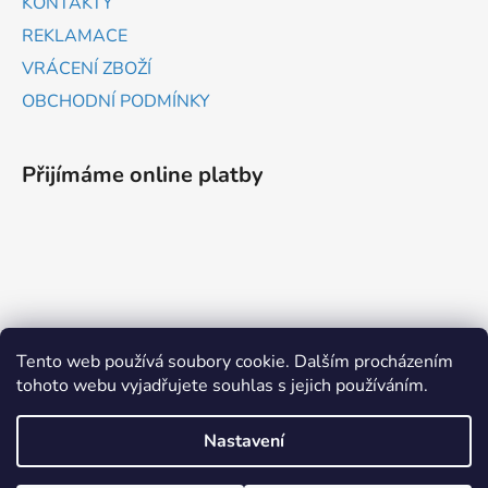
KONTAKTY
REKLAMACE
VRÁCENÍ ZBOŽÍ
OBCHODNÍ PODMÍNKY
Přijímáme online platby
ZBOŽÍ.CZ
HEUREKA.CZ
Tento web používá soubory cookie. Dalším procházením
tohoto webu vyjadřujete souhlas s jejich používáním.
Vytvořil Shoptet
Nastavení
Copyright 2026
www.probrany.cz
. Všechna práva
vyhrazena.