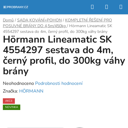
Přejít
Hledat
NÁKUP
na
KOŠÍK
obsah
Domů
/
SADA KOVÁNÍ+POHON
/
KOMPLETNÍ ŘEŠENÍ PRO
POSUVNÉ BRÁNY DO 4,5m/450kg
/
Hörmann Lineamatic SK
4554297 sestava do 4m, černý profil, do 300kg váhy brány
Hörmann Lineamatic SK
4554297 sestava do 4m,
černý profil, do 300kg váhy
brány
Průměrné
Neohodnoceno
Podrobnosti hodnocení
hodnocení
Značka:
HÖRMANN
produktu
AKCE
je
NOVINKA
0,0
z