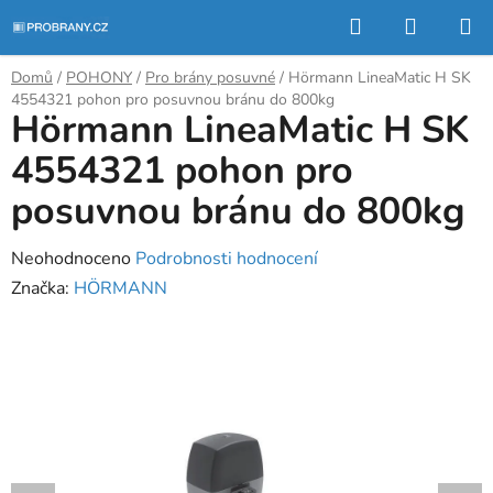
Přejít
Hledat
NÁKUP
na
KOŠÍK
obsah
Domů
/
POHONY
/
Pro brány posuvné
/
Hörmann LineaMatic H SK
4554321 pohon pro posuvnou bránu do 800kg
Hörmann LineaMatic H SK
4554321 pohon pro
posuvnou bránu do 800kg
Průměrné
Neohodnoceno
Podrobnosti hodnocení
hodnocení
Značka:
HÖRMANN
produktu
je
0,0
z
5
hvězdiček.