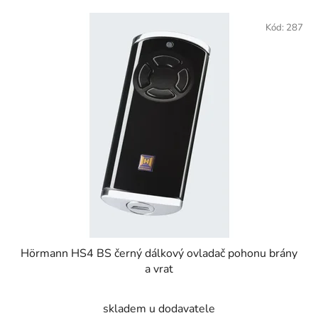
Kód:
287
Hörmann HS4 BS černý dálkový ovladač pohonu brány
a vrat
skladem u dodavatele