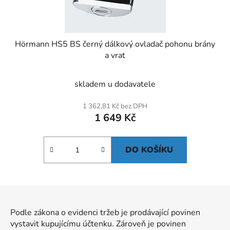
Hörmann HS5 BS černý dálkový ovladač pohonu brány
a vrat
skladem u dodavatele
1 362,81 Kč bez DPH
1 649 Kč
DO KOŠÍKU
Z
á
Podle zákona o evidenci tržeb je prodávající povinen
p
vystavit kupujícímu účtenku. Zároveň je povinen