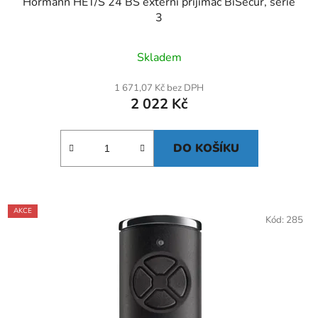
Hörmann HET/S 24 BS externí přijímač BiSecur, série
3
Skladem
1 671,07 Kč bez DPH
2 022 Kč
DO KOŠÍKU
AKCE
Kód:
285