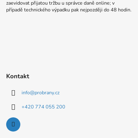
a
zaevidovat přijatou tržbu u správce daně online; v
t
případě technického výpadku pak nejpozději do 48 hodin.
í
Kontakt
info
@
probrany.cz
+420 774 055 200