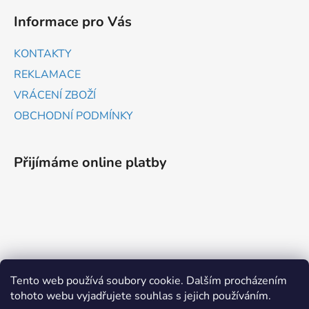
Informace pro Vás
KONTAKTY
REKLAMACE
VRÁCENÍ ZBOŽÍ
OBCHODNÍ PODMÍNKY
Přijímáme online platby
ZBOŽÍ.CZ
HEUREKA.CZ
Tento web používá soubory cookie. Dalším procházením
tohoto webu vyjadřujete souhlas s jejich používáním.