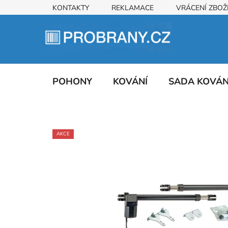
Přejít
KONTAKTY
REKLAMACE
VRÁCENÍ ZBOŽ
na
obsah
POHONY
KOVÁNÍ
SADA KOVÁ
AKCE