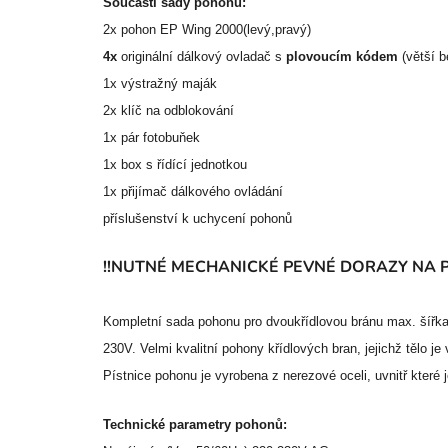
Součástí sady pohonu:
2x pohon EP Wing 2000(levý,pravý)
4x
originální dálkový ovladač s
plovoucím kódem
(větší b
1x výstražný maják
2x klíč na odblokování
1x pár fotobuňek
1x box s řídící jednotkou
1x přijímač dálkového ovládání
příslušenství k uchycení pohonů
!!NUTNÉ MECHANICKÉ
PEVNÉ
DORAZY NA P
Kompletní sada pohonu pro dvoukřídlovou bránu max. šířka 
230V. Velmi kvalitní pohony křídlových bran, jejichž tělo je 
Pístnice pohonu je vyrobena z nerezové oceli, uvnitř které
Technické parametry pohonů: