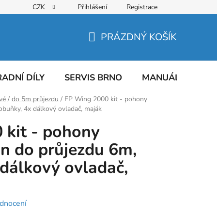
CZK
Přihlášení
Registrace
PRÁZDNÝ KOŠÍK
NÁKUPNÍ
KOŠÍK
ADNÍ DÍLY
SERVIS BRNO
MANUÁLY
AT
vé
/
do 5m průjezdu
/
EP Wing 2000 kit - pohony
obuňky, 4x dálkový ovladač, maják
kit - pohony
an do průjezdu 6m,
 dálkový ovladač,
dnocení