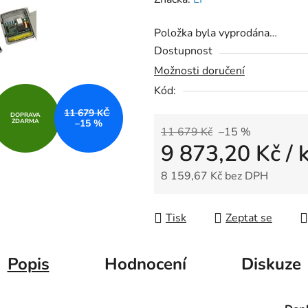
produktu
Položka byla vyprodána…
je
Dostupnost
0,0
Možnosti doručení
z
Kód:
5
hvězdiček.
11 679 KČ
DOPRAVA
ZDARMA
–15 %
11 679 Kč
–15 %
9 873,20 Kč
/ 
8 159,67 Kč bez DPH
Měrná cena:
Tisk
Zeptat se
Popis
Hodnocení
Diskuze