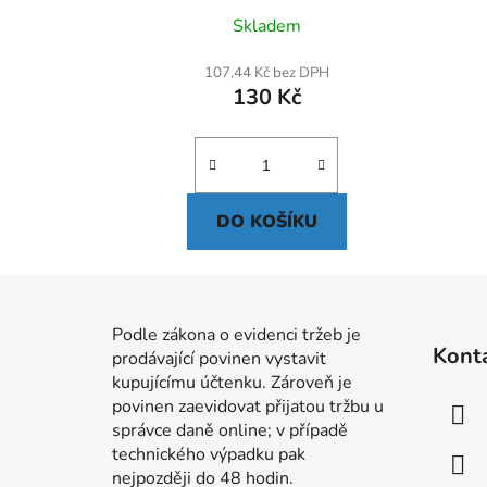
Skladem
107,44 Kč bez DPH
130 Kč
DO KOŠÍKU
Z
á
Podle zákona o evidenci tržeb je
Kont
prodávající povinen vystavit
p
kupujícímu účtenku. Zároveň je
a
povinen zaevidovat přijatou tržbu u
t
správce daně online; v případě
í
technického výpadku pak
nejpozději do 48 hodin.