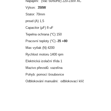
Napájení: (Vac 50/60Hz) 220-230V AC
Výkon:
350W
Stator: 70mm
proud (A) 1,5
Capacitor (μF) 8 uF
Tepelna ochrana (°C) 150
Pracovní teploty (°C)
-35 +80
Max vytlak (N) 4200
Rychlost motoru 1400 rpm
Elektrická izolační třída 1
Mazivo převodů: vazelína
Pohyb: pomocí šroubovice
Odblokování manuálni: odblokovací klíč