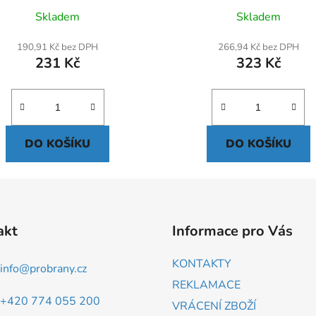
Skladem
Skladem
190,91 Kč bez DPH
266,94 Kč bez DPH
231 Kč
323 Kč
DO KOŠÍKU
DO KOŠÍKU
akt
Informace pro Vás
KONTAKTY
info
@
probrany.cz
REKLAMACE
+420 774 055 200
VRÁCENÍ ZBOŽÍ