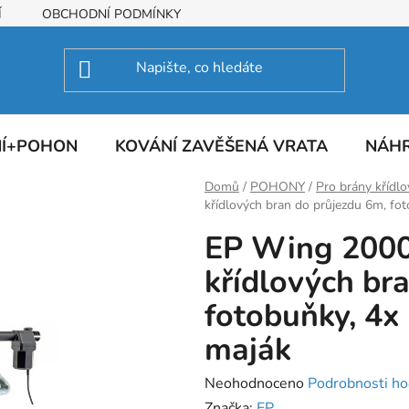
Í
OBCHODNÍ PODMÍNKY
NÍ+POHON
KOVÁNÍ ZAVĚŠENÁ VRATA
NÁHR
Domů
/
POHONY
/
Pro brány křídlo
křídlových bran do průjezdu 6m, fot
EP Wing 2000 
křídlových br
fotobuňky, 4x
maják
Průměrné
Neohodnoceno
Podrobnosti ho
hodnocení
Značka:
EP