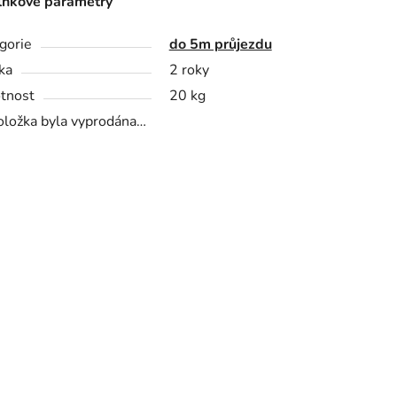
ňkové parametry
gorie
do 5m průjezdu
ka
2 roky
tnost
20 kg
oložka byla vyprodána…