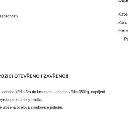
Dopl
Kate
ezpečnost)
Záru
Hmo
P
OZICI OTEVŘENO I ZAVŘENO!!
jednoho křídla 3m do hmotnosti jednoho křídla 350kg, napájení
vyrobeno ze slitiny hliníku.
 je uložena ocelová šroubovice pohonu.