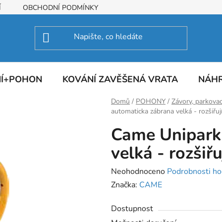
Í
OBCHODNÍ PODMÍNKY
NÍ+POHON
KOVÁNÍ ZAVĚŠENÁ VRATA
NÁHR
Domů
/
POHONY
/
Závory, parkovac
automaticka zábrana velká - rozšiřují
Came Unipark
velká - rozšiřu
Průměrné
Neohodnoceno
Podrobnosti ho
hodnocení
Značka:
CAME
produktu
Dostupnost
je