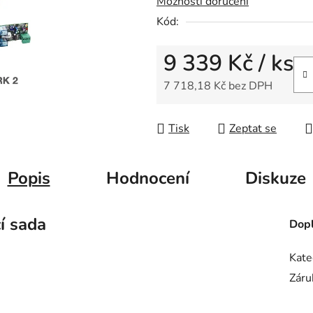
Možnosti doručení
0,0
Kód:
z
5
9 339 Kč
/ ks
hvězdiček.
7 718,18 Kč bez DPH
Měrná cena:
Tisk
Zeptat se
Popis
Hodnocení
Diskuze
í sada
Dopl
Kate
Záru