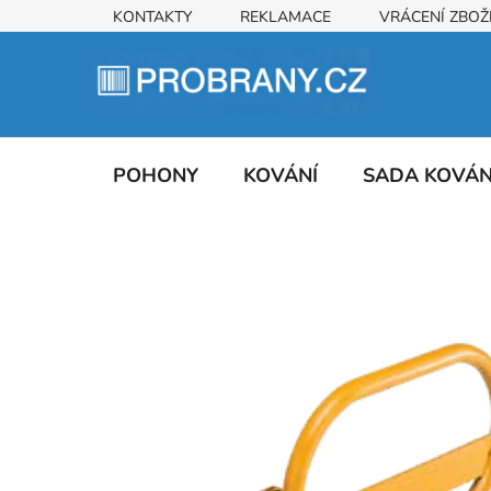
Přejít
KONTAKTY
REKLAMACE
VRÁCENÍ ZBOŽ
na
obsah
POHONY
KOVÁNÍ
SADA KOVÁ