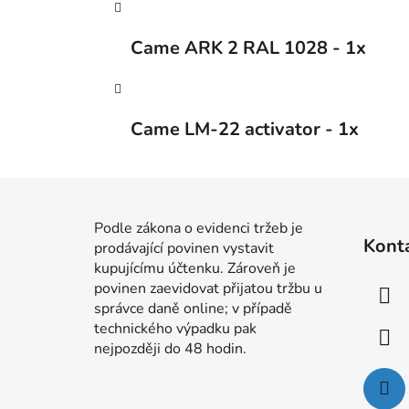
Came ARK 2 RAL 1028 - 1x
Came LM-22 activator - 1x
Z
á
Podle zákona o evidenci tržeb je
Kont
prodávající povinen vystavit
p
kupujícímu účtenku. Zároveň je
a
povinen zaevidovat přijatou tržbu u
t
správce daně online; v případě
í
technického výpadku pak
nejpozději do 48 hodin.