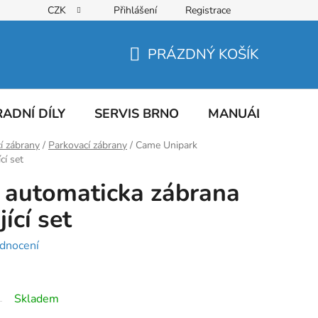
CZK
Přihlášení
Registrace
PRÁZDNÝ KOŠÍK
NÁKUPNÍ
KOŠÍK
ADNÍ DÍLY
SERVIS BRNO
MANUÁLY
AT
í zábrany
/
Parkovací zábrany
/
Came Unipark
cí set
 automaticka zábrana
jící set
dnocení
Skladem