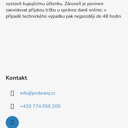
p
vystavit kupujícímu účtenku. Zároveň je povinen
a
zaevidovat přijatou tržbu u správce daně online; v
t
případě technického výpadku pak nejpozději do 48 hodin.
í
Kontakt
info
@
probrany.cz
+420 774 055 200