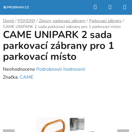
Přejít
Hledat
NÁKUP
na
KOŠÍK
obsah
Domů
/
POHONY
/
Závory, parkovací zábrany
/
Parkovací zábrany
/
CAME UNIPARK 2 sada parkovací zábrany pro 1 parkovací místo
CAME UNIPARK 2 sada
parkovací zábrany pro 1
parkovací místo
Průměrné
Neohodnoceno
Podrobnosti hodnocení
hodnocení
Značka:
CAME
produktu
je
0,0
z
5
hvězdiček.