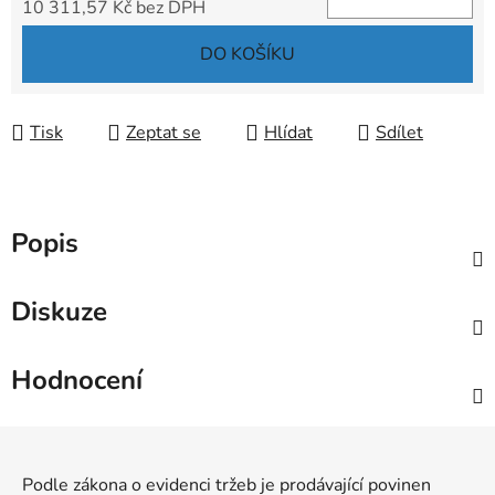
10 311,57 Kč bez DPH
Měrná cena:
DO KOŠÍKU
Tisk
Zeptat se
Hlídat
Sdílet
Popis
Diskuze
Hodnocení
Z
á
Podle zákona o evidenci tržeb je prodávající povinen