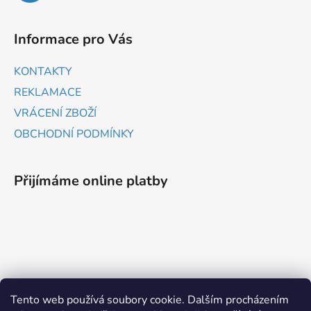
Informace pro Vás
KONTAKTY
REKLAMACE
VRÁCENÍ ZBOŽÍ
OBCHODNÍ PODMÍNKY
Přijímáme online platby
ZBOŽÍ.CZ
HEUREKA.CZ
Tento web používá soubory cookie. Dalším procházením