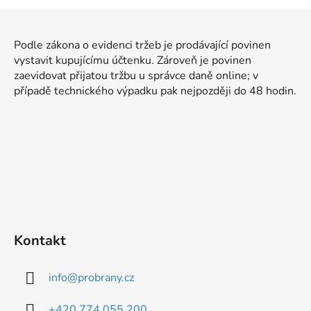
Z
á
Podle zákona o evidenci tržeb je prodávající povinen
p
vystavit kupujícímu účtenku. Zároveň je povinen
a
zaevidovat přijatou tržbu u správce daně online; v
t
případě technického výpadku pak nejpozději do 48 hodin.
í
Kontakt
info
@
probrany.cz
+420 774 055 200