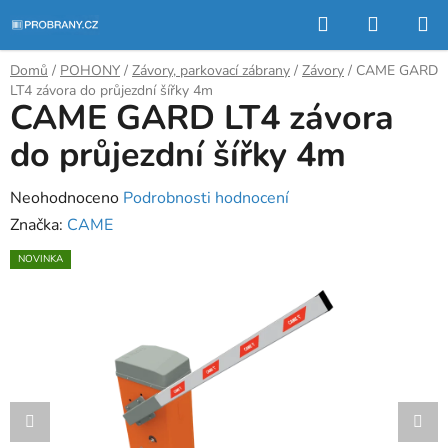
Přejít
Hledat
NÁKUP
na
KOŠÍK
obsah
Domů
/
POHONY
/
Závory, parkovací zábrany
/
Závory
/
CAME GARD
LT4 závora do průjezdní šířky 4m
CAME GARD LT4 závora
do průjezdní šířky 4m
Průměrné
Neohodnoceno
Podrobnosti hodnocení
hodnocení
Značka:
CAME
produktu
NOVINKA
je
0,0
z
5
hvězdiček.