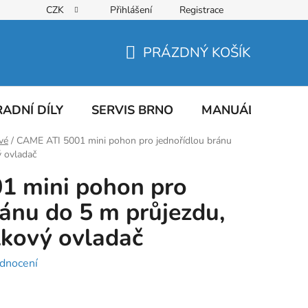
CZK
Přihlášení
Registrace
PRÁZDNÝ KOŠÍK
NÁKUPNÍ
KOŠÍK
ADNÍ DÍLY
SERVIS BRNO
MANUÁLY
AT
vé
/
CAME ATI 5001 mini pohon pro jednořídlou bránu
ý ovladač
1 mini pohon pro
ránu do 5 m průjezdu,
lkový ovladač
dnocení