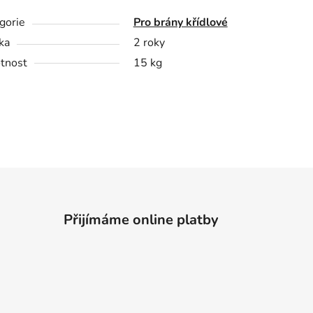
gorie
Pro brány křídlové
ka
2 roky
tnost
15 kg
Přijímáme online platby