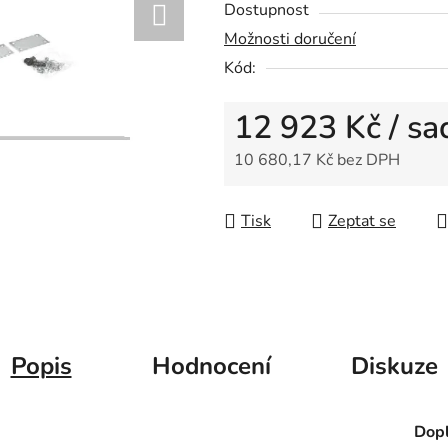
Dostupnost
je
Možnosti doručení
0,0
Kód:
z
5
12 923 Kč
/ sa
hvězdiček.
10 680,17 Kč bez DPH
Měrná cena:
Tisk
Zeptat se
Popis
Hodnocení
Diskuze
Dopl