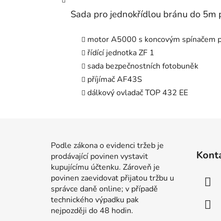
Sada pro jednokřídlou bránu do 5m 
motor A5000 s koncovým spínačem p
řídící jednotka ZF 1
sada bezpečnostních fotobuněk
příjímač AF43S
dálkový ovladač TOP 432 EE
Z
á
Podle zákona o evidenci tržeb je
Kont
prodávající povinen vystavit
p
kupujícímu účtenku. Zároveň je
a
povinen zaevidovat přijatou tržbu u
t
správce daně online; v případě
í
technického výpadku pak
nejpozději do 48 hodin.