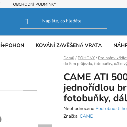
Í
OBCHODNÍ PODMÍNKY
NÍ+POHON
KOVÁNÍ ZAVĚŠENÁ VRATA
NÁHR
Domů
/
POHONY
/
Pro brány křídlo
do 5 m průjezdu, fotobuňky, dálkov
CAME ATI 500
jednořídlou b
fotobuňky, dá
Průměrné
Neohodnoceno
Podrobnosti ho
hodnocení
Značka:
CAME
produktu