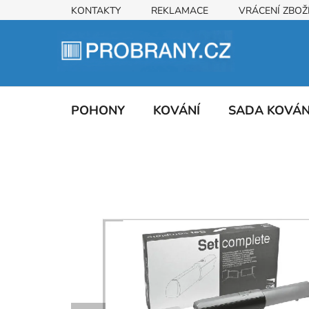
Přejít
KONTAKTY
REKLAMACE
VRÁCENÍ ZBOŽ
na
obsah
POHONY
KOVÁNÍ
SADA KOVÁ