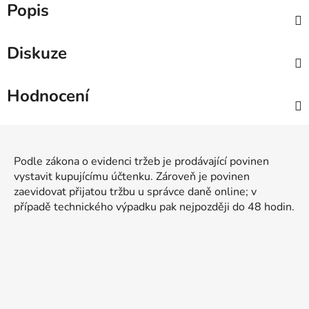
Popis
Diskuze
Hodnocení
Z
á
Podle zákona o evidenci tržeb je prodávající povinen
p
vystavit kupujícímu účtenku. Zároveň je povinen
a
zaevidovat přijatou tržbu u správce daně online; v
t
případě technického výpadku pak nejpozději do 48 hodin.
í