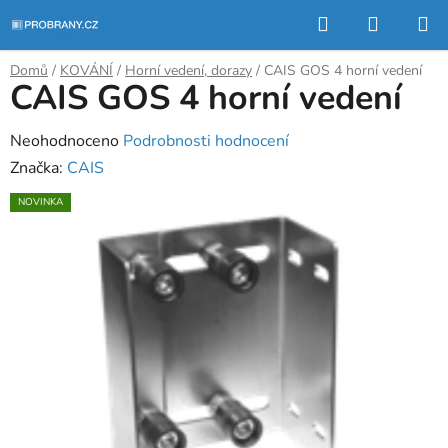
Přejít
Hledat
NÁKUP
na
KOŠÍK
obsah
Domů
/
KOVÁNÍ
/
Horní vedení, dorazy
/
CAIS GOS 4 horní vedení
CAIS GOS 4 horní vedení
Průměrné
Neohodnoceno
Podrobnosti hodnocení
hodnocení
Značka:
CAIS
produktu
NOVINKA
je
0,0
z
5
hvězdiček.