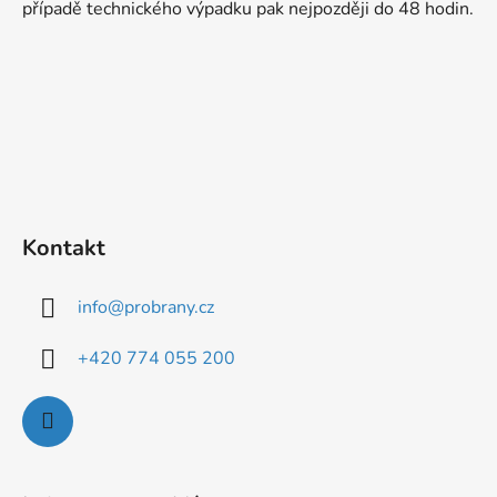
t
případě technického výpadku pak nejpozději do 48 hodin.
í
Kontakt
info
@
probrany.cz
+420 774 055 200