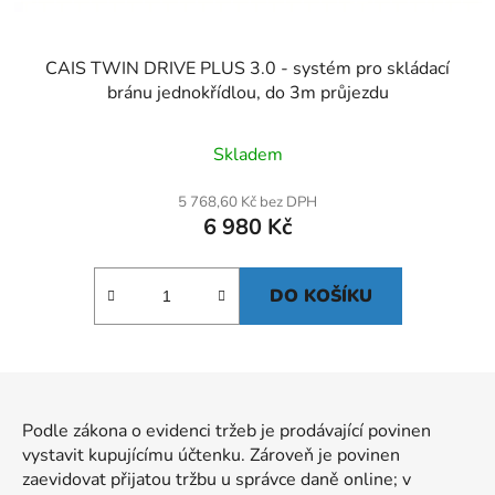
CAIS TWIN DRIVE PLUS 3.0 - systém pro skládací
bránu jednokřídlou, do 3m průjezdu
Skladem
5 768,60 Kč bez DPH
6 980 Kč
DO KOŠÍKU
Z
á
Podle zákona o evidenci tržeb je prodávající povinen
p
vystavit kupujícímu účtenku. Zároveň je povinen
a
zaevidovat přijatou tržbu u správce daně online; v