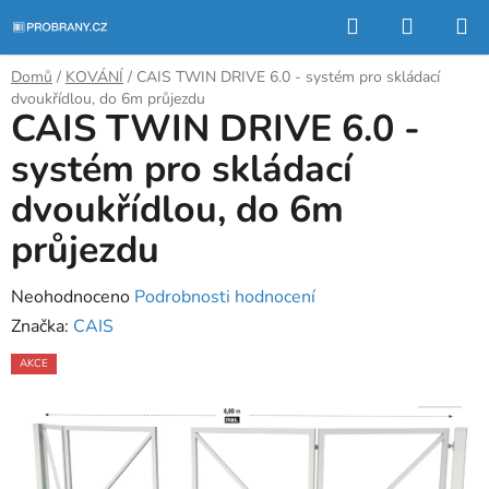
Přejít
Hledat
NÁKUP
na
KOŠÍK
obsah
Domů
/
KOVÁNÍ
/
CAIS TWIN DRIVE 6.0 - systém pro skládací
dvoukřídlou, do 6m průjezdu
CAIS TWIN DRIVE 6.0 -
systém pro skládací
dvoukřídlou, do 6m
průjezdu
Průměrné
Neohodnoceno
Podrobnosti hodnocení
hodnocení
Značka:
CAIS
produktu
AKCE
je
0,0
z
5