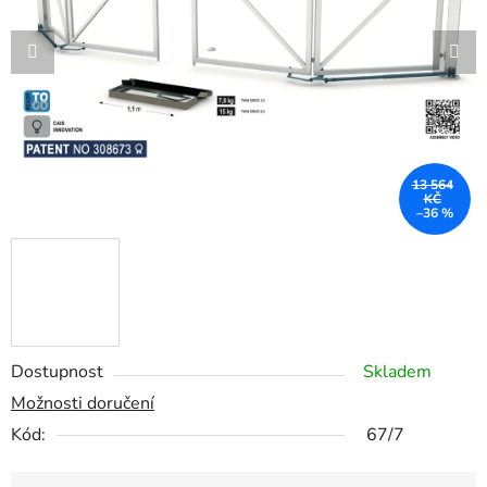
hvězdiček.
13 564
KČ
–36 %
Dostupnost
Skladem
Možnosti doručení
Kód:
67/7