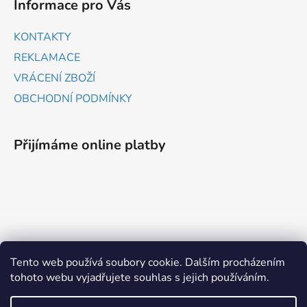
Informace pro Vás
KONTAKTY
REKLAMACE
VRÁCENÍ ZBOŽÍ
OBCHODNÍ PODMÍNKY
Přijímáme online platby
ZBOŽÍ.CZ
HEUREKA.CZ
Tento web používá soubory cookie. Dalším procházením
tohoto webu vyjadřujete souhlas s jejich používáním.