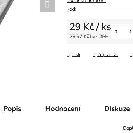
Možnosti doručení
0,0
Kód:
z
5
29 Kč
/ ks
hvězdiček.
23,97 Kč bez DPH
Měrná cena:
Tisk
Zeptat se
Popis
Hodnocení
Diskuze
Dopl