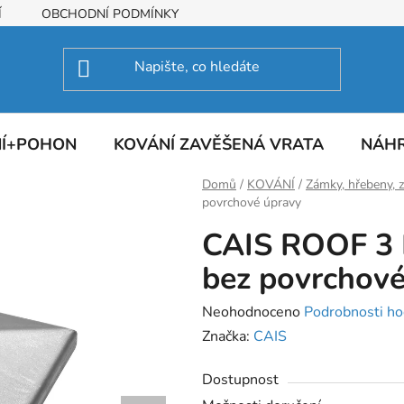
Í
OBCHODNÍ PODMÍNKY
NÍ+POHON
KOVÁNÍ ZAVĚŠENÁ VRATA
NÁHR
Domů
/
KOVÁNÍ
/
Zámky, hřebeny, 
povrchové úpravy
CAIS ROOF 3 B
bez povrchové
Průměrné
Neohodnoceno
Podrobnosti ho
hodnocení
Značka:
CAIS
produktu
Dostupnost
je