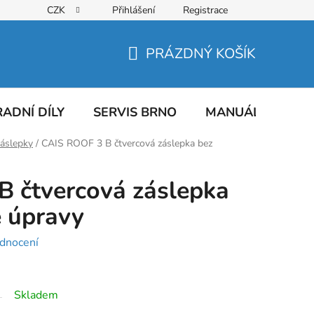
CZK
Přihlášení
Registrace
PRÁZDNÝ KOŠÍK
NÁKUPNÍ
KOŠÍK
ADNÍ DÍLY
SERVIS BRNO
MANUÁLY
AT
záslepky
/
CAIS ROOF 3 B čtvercová záslepka bez
 čtvercová záslepka
 úpravy
dnocení
Skladem