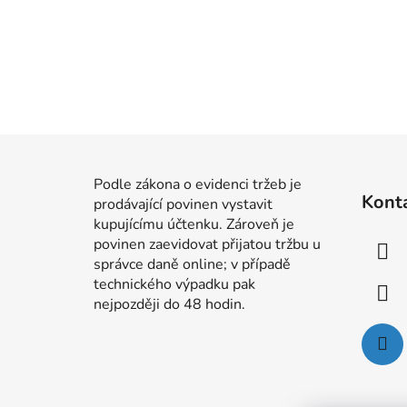
Z
á
Podle zákona o evidenci tržeb je
Kont
prodávající povinen vystavit
p
kupujícímu účtenku. Zároveň je
a
povinen zaevidovat přijatou tržbu u
t
správce daně online; v případě
í
technického výpadku pak
nejpozději do 48 hodin.