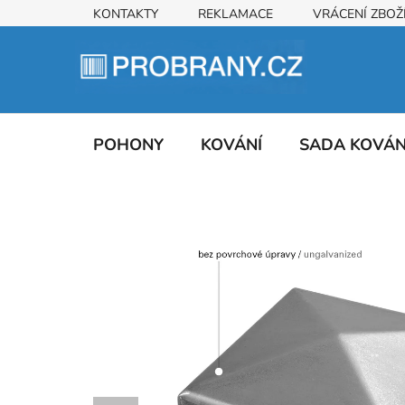
Přejít
KONTAKTY
REKLAMACE
VRÁCENÍ ZBOŽ
na
obsah
POHONY
KOVÁNÍ
SADA KOVÁ