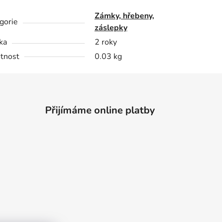
Zámky, hřebeny,
gorie
záslepky
ka
2 roky
tnost
0.03 kg
Přijímáme online platby