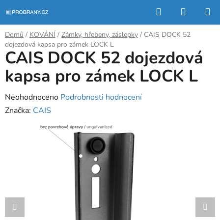
Přejít
Hledat
NÁKUP
na
KOŠÍK
obsah
Domů
/
KOVÁNÍ
/
Zámky, hřebeny, záslepky
/
CAIS DOCK 52
dojezdová kapsa pro zámek LOCK L
CAIS DOCK 52 dojezdová
kapsa pro zámek LOCK L
Průměrné
Neohodnoceno
Podrobnosti hodnocení
hodnocení
Značka:
CAIS
produktu
je
0,0
z
5
hvězdiček.