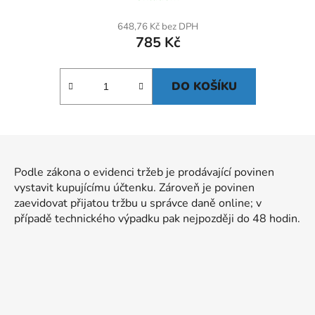
648,76 Kč bez DPH
785 Kč
DO KOŠÍKU
Z
á
Podle zákona o evidenci tržeb je prodávající povinen
p
vystavit kupujícímu účtenku. Zároveň je povinen
a
zaevidovat přijatou tržbu u správce daně online; v
t
případě technického výpadku pak nejpozději do 48 hodin.
í