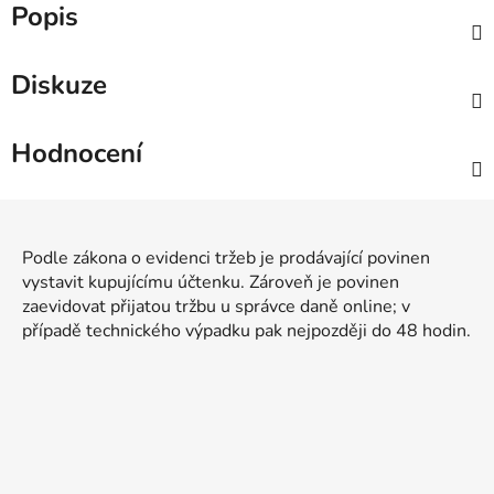
Popis
Diskuze
Hodnocení
Z
á
Podle zákona o evidenci tržeb je prodávající povinen
p
vystavit kupujícímu účtenku. Zároveň je povinen
a
zaevidovat přijatou tržbu u správce daně online; v
t
případě technického výpadku pak nejpozději do 48 hodin.
í