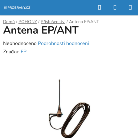
Přejít
Hledat
NÁKUP
na
KOŠÍK
obsah
Domů
/
POHONY
/
Příslušenství
/
Antena EP/ANT
Antena EP/ANT
Průměrné
Neohodnoceno
Podrobnosti hodnocení
hodnocení
Značka:
EP
produktu
je
0,0
z
5
hvězdiček.